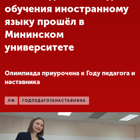
Обучение
обучения иностранному
языку прошёл в
Наука
Мининском
университете
Международная
деятельность
Олимпиада приурочена к Году педагога и
Другие виды
деятельности
наставника
Студенческая жизнь
ЛФ
ГОДПЕДАГОГАНАСТАВНИКА
Сведения об
образовательной
организации