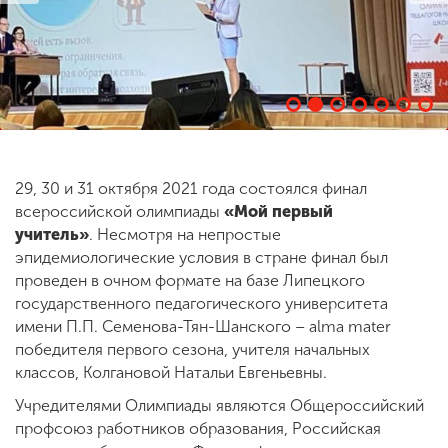
ENG
SPN
CHI
Приемная
комиссия
29, 30 и 31 октября 2021 года состоялся финал
+7 (831) 262-26-20
всероссийской олимпиады
«Мой первый
учитель»
.
Несмотря на непростые
эпидемиологические условия в стране финал был
проведен в очном формате на базе Липецкого
государственного педагогического университета
имени П.П. Семенова-Тян-Шанского – alma mater
победителя первого сезона, учителя начальных
классов, Колгановой Натальи Евгеньевны.
Учредителями Олимпиады являются Общероссийский
профсоюз работников образования, Российская