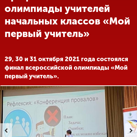
Обучение
олимпиады учителей
начальных классов «Мой
Наука
первый учитель»
Международная
деятельность
29, 30 и 31 октября 2021 года состоялся
финал всероссийской олимпиады «Мой
Другие виды
первый учитель».
деятельности
Студенческая жизнь
Сведения об
образовательной
организации