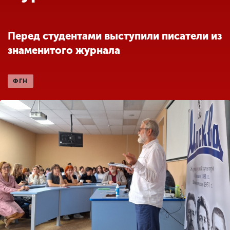
Обучение
Перед студентами выступили писатели из
Наука
знаменитого журнала
Международная
ФГН
деятельность
Другие виды
деятельности
Студенческая жизнь
Сведения об
образовательной
организации