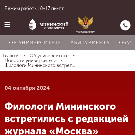
Режим работы: 8-17 пн-пт
ОБ УНИВЕРСИТЕТЕ
АБИТУРИЕНТУ
ОБУЧ
Главная
Об университете
Новости университета
Филологи Мининского встрет...
Главная
04 октября 2024
Об университете
Филологи Мининского
Абитуриенту
встретились с редакцией
журнала «Москва»