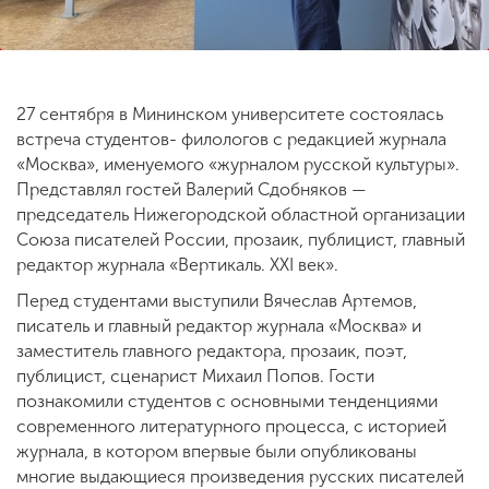
ENG
SPN
CHI
27 сентября в Мининском университете состоялась
встреча студентов- филологов с редакцией журнала
«Москва», именуемого «журналом русской культуры».
Приемная
Представлял гостей Валерий Сдобняков —
комиссия
председатель Нижегородской областной организации
+7 (831) 262-26-20
Союза писателей России, прозаик, публицист, главный
редактор журнала «Вертикаль. XXI век».
Перед студентами выступили Вячеслав Артемов,
писатель и главный редактор журнала «Москва» и
заместитель главного редактора, прозаик, поэт,
публицист, сценарист Михаил Попов. Гости
познакомили студентов с основными тенденциями
современного литературного процесса, с историей
журнала, в котором впервые были опубликованы
многие выдающиеся произведения русских писателей