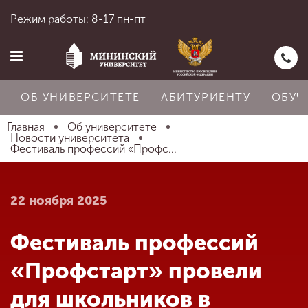
Режим работы: 8-17 пн-пт
ОБ УНИВЕРСИТЕТЕ
АБИТУРИЕНТУ
ОБУЧ
Главная
Об университете
Новости университета
Фестиваль профессий «Профс...
Главная
22 ноября 2025
Об университете
Фестиваль профессий
Абитуриенту
«Профстарт» провели
для школьников в