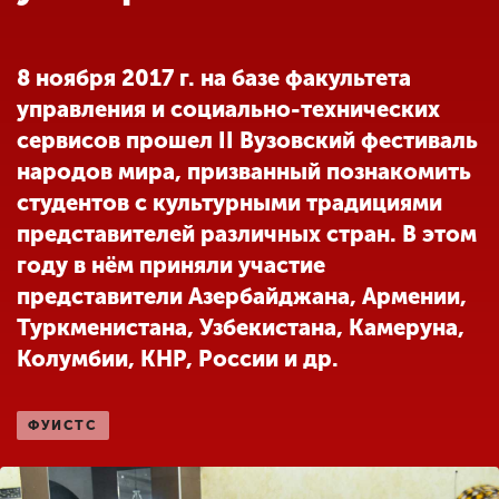
Обучение
8 ноября 2017 г. на базе факультета
Наука
управления и социально-технических
сервисов прошел II Вузовский фестиваль
Международная
народов мира, призванный познакомить
деятельность
студентов с культурными традициями
представителей различных стран. В этом
Другие виды
году в нём приняли участие
деятельности
представители Азербайджана, Армении,
Туркменистана, Узбекистана, Камеруна,
Колумбии, КНР, России и др.
Студенческая жизнь
ФУИСТС
Сведения об
образовательной
организации