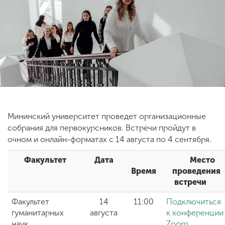
ENG
SPN
CHI
Приемная
комиссия
+7 (831) 262-26-20
Мининский университет проведет организационные
собрания для первокурсников. Встречи пройдут в
очном и онлайн-форматах с 14 августа по 4 сентября.
Факультет
Дата
Место
Время
проведения
встречи
Факультет
14
11:00
Подключиться
гуманитарных
августа
к конференции
наук
Zoom