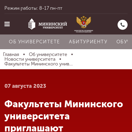
Режим работы: 8-17 пн-пт
ОБ УНИВЕРСИТЕТЕ
АБИТУРИЕНТУ
ОБУЧ
Главная
Об университете
Новости университета
Факультеты Мининского унив...
Главная
07 августа 2023
Об университете
Факультеты Мининского
Абитуриенту
университета
приглашают