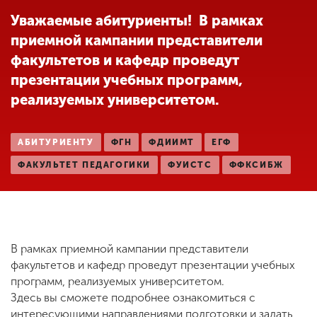
Обучение
Уважаемые абитуриенты! В рамках
приемной кампании представители
Наука
факультетов и кафедр проведут
презентации учебных программ,
реализуемых университетом.
Международная
деятельность
АБИТУРИЕНТУ
ФГН
ФДИИМТ
ЕГФ
Другие виды
ФАКУЛЬТЕТ ПЕДАГОГИКИ
ФУИСТС
ФФКСИБЖ
деятельности
Студенческая жизнь
В рамках приемной кампании представители
факультетов и кафедр проведут презентации учебных
Сведения об
программ, реализуемых университетом.
образовательной
Здесь вы сможете подробнее ознакомиться с
организации
интересующими направлениями подготовки и задать