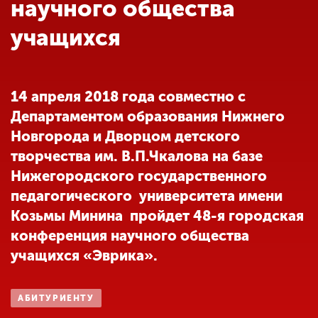
Обучение
научного общества
учащихся
Наука
14 апреля 2018 года совместно с
Международная
Департаментом образования Нижнего
деятельность
Новгорода и Дворцом детского
творчества им. В.П.Чкалова на базе
Другие виды
Нижегородского государственного
деятельности
педагогического университета имени
Козьмы Минина пройдет 48-я городская
Студенческая жизнь
конференция научного общества
учащихся «Эврика».
Сведения об
образовательной
АБИТУРИЕНТУ
организации