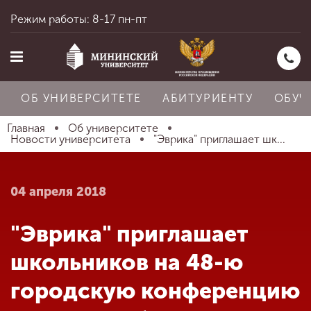
Режим работы: 8-17 пн-пт
ОБ УНИВЕРСИТЕТЕ
АБИТУРИЕНТУ
ОБУЧ
Главная
Об университете
Новости университета
"Эврика" приглашает шк...
Главная
04 апреля 2018
Об университете
"Эврика" приглашает
школьников на 48-ю
Абитуриенту
городскую конференцию