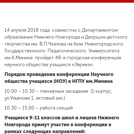
ENG
SPN
CHI
14 апреля 2018 года совместно с Департаментом
образования Нижнего Новгорода и Дворцом детского
творчества им. В.П.Чкалова на базе Нижегородского
Приемная
Государственного Педагогического Университета
комиссия
им.К.Минина пройдет 48-я городская конференция
+7 (831) 262-26-20
научного общества учащихся «Эврика».
Порядок проведения конференции Научного
общества учащихся (НОУ) в НГПУ им.Минина
10.00 – 10.30 – пленарные заседания (1 корпус,
ул.Ульянова 1, актовый зал.)
10.30 – 15.00 – работа секций
Учащиеся 9-11 классов школ и лицеев Нижнего
Новгорода примут участие в конференции в
рамках следующих направлений: