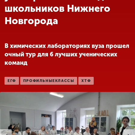
Обучение
школьников Нижнего
Новгорода
Наука
Международная
В химических лабораториях вуза прошел
деятельность
очный тур для 6 лучших ученических
команд
Другие виды
деятельности
ЕГФ
ПРОФИЛЬНЫЕКЛАССЫ
ХТФ
Студенческая жизнь
Сведения об
образовательной
организации