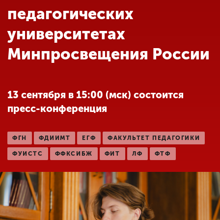
Обучение
педагогических
университетах
Наука
Минпросвещения России
Международная
деятельность
13 сентября в 15:00 (мск) состоится
пресс-конференция
Другие виды
деятельности
ФГН
ФДИИМТ
ЕГФ
ФАКУЛЬТЕТ ПЕДАГОГИКИ
ФУИСТС
ФФКСИБЖ
ФИТ
ЛФ
ФТФ
Студенческая жизнь
Сведения об
образовательной
организации