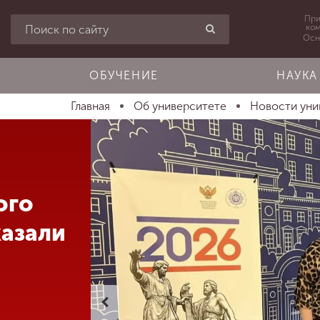
При
ко
Осн
ОБУЧЕНИЕ
НАУКА
Главная
Об университете
Новости уни
ого
казали