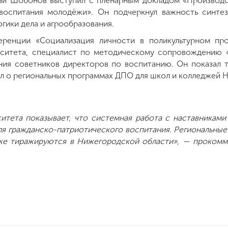
ай Шобонов выступил с пленарным докладом «Производс
 воспитания молодёжи». Он подчеркнул важность синтез
огики дела и агрообразования.
еренции «Социализация личности в поликультурном пр
рситета, специалист по методическому сопровождению 
ия советников директоров по воспитанию. Он показал 
ал о региональных программах ДПО для школ и колледжей 
тета показывает, что системная работа с наставниками
я гражданско-патриотического воспитания. Региональны
уже тиражируются в Нижегородской области», — прокомм