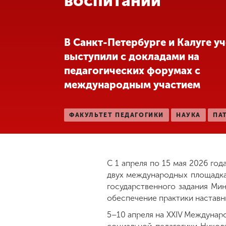
воспитании
Международная
деятельность
В Санкт-Петербурге и Калуге у
выступили с докладами на
Другие виды
педагогических форумах с
деятельности
международным участием
Студенческая
жизнь
ФАКУЛЬТЕТ ПЕДАГОГИКИ
НАУКА
ПА
Сведения об
образовательной
организации
С 1 апреля по 15 мая 2026 го
двух международных площадках
государственного задания Ми
Приемная
обеспечение практики наставн
комиссия
5–10 апреля на XXIV Междуна
+7 (831) 262-26-20