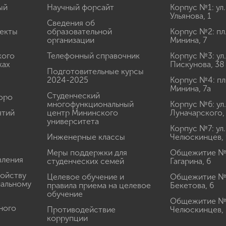
ый
Научный форсайт
Корпус №1: ул.
Ульянова, 1
Сведения об
екты
образовательной
Корпус №2: пл
организации
Минина, 7
кого
Телефонный справочник
Корпус №3: ул.
ках
Пискунова, 38
Подготовительные курсы
2024-2025
Корпус №4: пл
Минина, 7а
Студенческий
юро
многофункциональный
Корпус №6: ул.
ятий
центр Мининского
Луначарского,
университета
Корпус №7: ул.
Инженерные классы
Челюскинцев, 
Меры поддержки для
Общежитие № 1
вления
студенческих семей
Гагарина, 6
ройству
Целевое обучение и
Общежитие № 2
иальному
правила приема на целевое
Бекетова, 6
обучение
Общежитие № 3
ного
Противодействие
Челюскинцев, 
коррупции