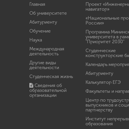
Главная
Проект «Инженерн
навигатор»
Об университете
«Национальные про
Абитуриенту
России»
Обучение
Программа Мининс
университета в рам
Наука
"Приоритет 2030"
Международная
Студенческие
деятельность
конструкторские б
Другие виды
Календарь меропри
деятельности
Абитуриенту
Студенческая жизнь
Калькулятор ЕГЭ
Сведения об
образовательной
Факультеты и напра
организации
Центр по трудоуст
выпускников и соц
партнерству
Институт непрерыв
образования