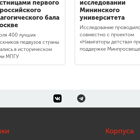
стницами первого
исследовании
российского
Мининского
агогического бала
университета
оскве
Исследование проводил
совместно с проектом
юля 400 лучших
«Навигаторы детства» пр
скников педвузов страны
поддержке Минпросвещ
ались в историческом
ии МПГУ
лки
Корпуса