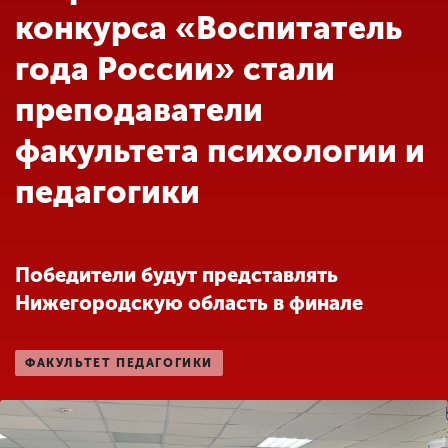
Обучение
конкурса «Воспитатель
года России» стали
Наука
преподаватели
факультета психологии и
Международная
деятельность
педагогики
Другие виды
деятельности
Победители будут представлять
Нижегородскую область в финале
Студенческая жизнь
ФАКУЛЬТЕТ ПЕДАГОГИКИ
Сведения об
образовательной
организации