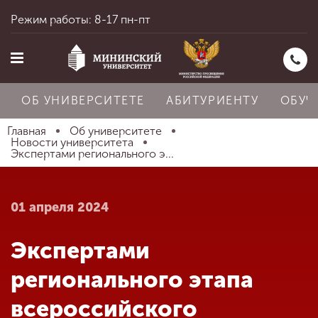
Режим работы: 8-17 пн-пт
ОБ УНИВЕРСИТЕТЕ
АБИТУРИЕНТУ
ОБУЧ
Главная
Об университете
Новости университета
Экспертами регионального э...
Главная
01 апреля 2024
Об университете
Экспертами
Абитуриенту
регионального этапа
всероссийского