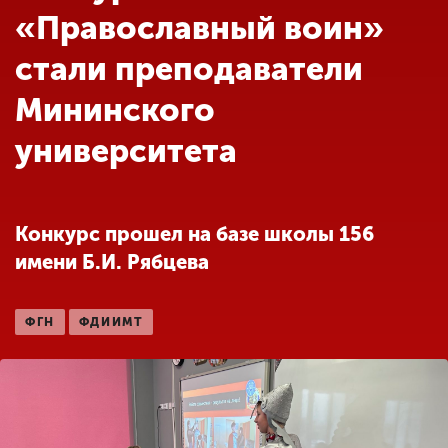
Обучение
«Православный воин»
стали преподаватели
Наука
Мининского
университета
Международная
деятельность
Конкурс прошел на базе школы 156
Другие виды
деятельности
имени Б.И. Рябцева
Студенческая жизнь
ФГН
ФДИИМТ
Сведения об
образовательной
организации