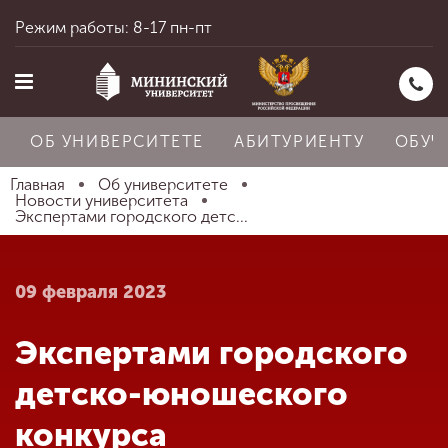
Режим работы: 8-17 пн-пт
ОБ УНИВЕРСИТЕТЕ
АБИТУРИЕНТУ
ОБУЧ
Главная
Об университете
Новости университета
Экспертами городского детс...
Главная
09 февраля 2023
Об университете
Экспертами городского
Абитуриенту
детско-юношеского
конкурса