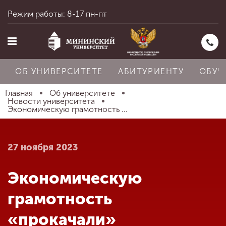
Режим работы: 8-17 пн-пт
ОБ УНИВЕРСИТЕТЕ
АБИТУРИЕНТУ
ОБУЧ
Главная
Об университете
Новости университета
Экономическую грамотность ...
Главная
27 ноября 2023
Об университете
Экономическую
Абитуриенту
грамотность
«прокачали»