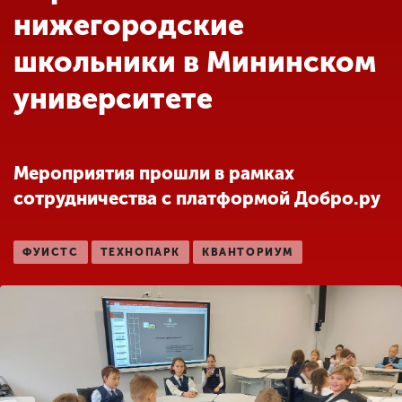
Обучение
нижегородские
школьники в Мининском
Наука
университете
Международная
деятельность
Мероприятия прошли в рамках
сотрудничества с платформой Добро.ру
Другие виды
деятельности
ФУИСТС
ТЕХНОПАРК
КВАНТОРИУМ
Студенческая жизнь
Сведения об
образовательной
организации