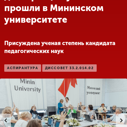
Обучение
прошли в Мининском
университете
Наука
Международная
Присуждена ученая степень кандидата
деятельность
педагогических наук
Другие виды
АСПИРАНТУРА
ДИССОВЕТ 33.2.014.02
деятельности
Студенческая жизнь
Сведения об
образовательной
организации