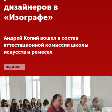
Обучение
дизайнеров в
«Изографе»
Наука
Международная
Андрей Копий вошел в состав
деятельность
аттестационной комиссии школы
искусств и ремесел
Другие виды
деятельности
ФДИИМТ
Студенческая жизнь
Сведения об
образовательной
организации