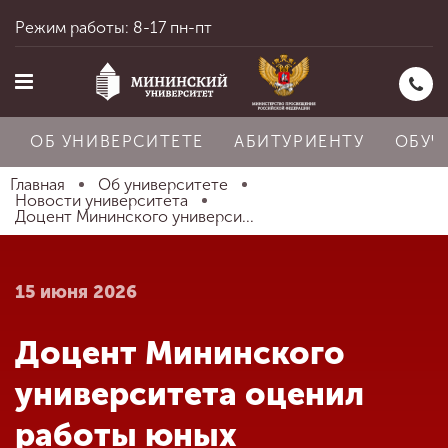
Режим работы: 8-17 пн-пт
ОБ УНИВЕРСИТЕТЕ
АБИТУРИЕНТУ
ОБУЧ
Главная
Об университете
Новости университета
Доцент Мининского универси...
Главная
15 июня 2026
Об университете
Доцент Мининского
Абитуриенту
университета оценил
работы юных