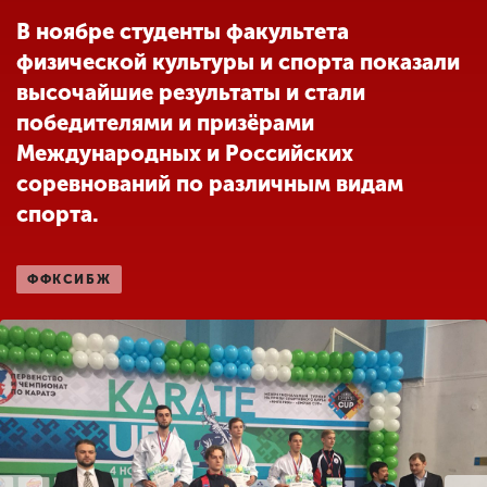
Обучение
В ноябре студенты факультета
физической культуры и спорта показали
Наука
высочайшие результаты и стали
победителями и призёрами
Международных и Российских
Международная
деятельность
соревнований по различным видам
спорта.
Другие виды
деятельности
ФФКСИБЖ
Студенческая жизнь
Сведения об
образовательной
организации