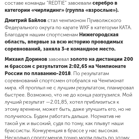
составе команды “REDTIE” завоевали
серебро в
категории «чирлидинг» (группа «взрослые»).
Дмитрий Байлов
стал чемпионом Приволжского
Федерального округа по карате WKF в категории КАТА.
Благодаря нашим спортсменам
Нижегородская
область, впервые за всю историю проводимых
соревнований, заняла 3-е командное место.
Михаил Доринов
завоевал
золото на дистанции 200
м брассом с результатом 2:02,65 на Чемпионате
России по плаванию-2018
. По результатам
соревнований спортсмен отобрался на Чемпионат
мира. «Я проплыл не с лучшим результатом, планировал
быстрее. Возможно, что не до конца разгрузился. Мой
лучший результат —2.01,85, хотел приблизиться к
этому времени, может быть, даже улучшить его, но не
получилось. Будем работать дальше. Норматив не
такой уж и высокий, судя по тому, как плывут наши
брассисты. Конкуренция в брассе у нас высокая.
Несколько спортсменов точно могли плыть по этому