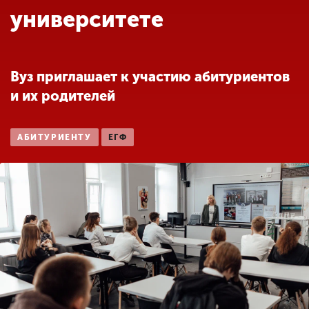
Обучение
университете
Наука
Вуз приглашает к участию абитуриентов
и их родителей
Международная
деятельность
АБИТУРИЕНТУ
ЕГФ
Другие виды
деятельности
Студенческая жизнь
Сведения об
образовательной
организации