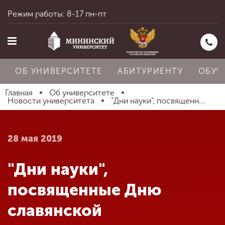
Режим работы: 8-17 пн-пт
ОБ УНИВЕРСИТЕТЕ
АБИТУРИЕНТУ
ОБУЧ
Главная
Об университете
Новости университета
"Дни науки", посвященн...
Главная
28 мая 2019
Об университете
"Дни науки",
посвященные Дню
Абитуриенту
славянской