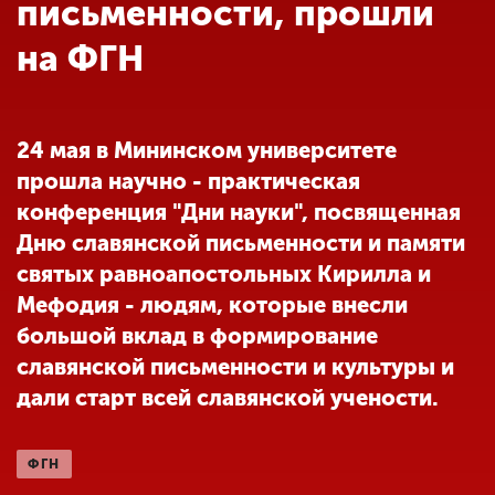
Обучение
письменности, прошли
на ФГН
Наука
24 мая в Мининском университете
Международная
прошла научно - практическая
деятельность
конференция "Дни науки", посвященная
Дню славянской письменности и памяти
Другие виды
святых равноапостольных Кирилла и
деятельности
Мефодия - людям, которые внесли
большой вклад в формирование
Студенческая жизнь
славянской письменности и культуры и
дали старт всей славянской учености.
Сведения об
образовательной
ФГН
организации