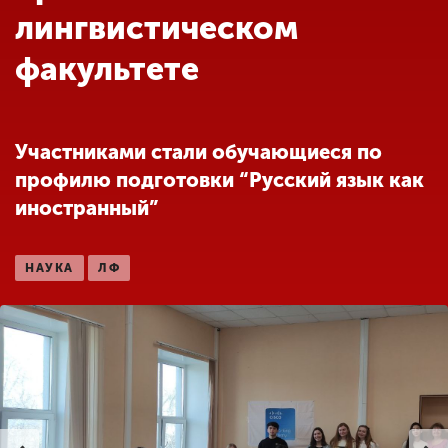
Обучение
лингвистическом
факультете
Наука
Международная
Участниками стали обучающиеся по
деятельность
профилю подготовки “Русский язык как
иностранный”
Другие виды
деятельности
НАУКА
ЛФ
Студенческая жизнь
Сведения об
образовательной
организации