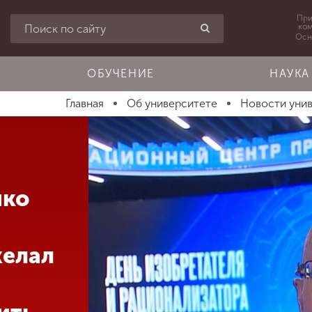
При
ко
Осн
ОБУЧЕНИЕ
НАУКА
Главная
Об университете
Новости уни
нко
желал