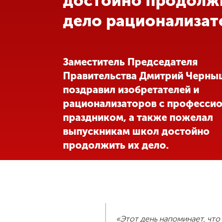
достойно продолж
дело рационализат
Международная
деятельность
Другие виды
Заместитель Председателя
деятельности
Правительства Дмитрий Черны
поздравил изобретателей и
Студенческая
рационализаторов с професси
жизнь
праздником, а также пожелал
выпускникам школ достойно
Сведения об
продолжить их дело.
образовательной
организации
Приемная
комиссия
+7 (831) 262-26-20
«Этот день напоминает, что