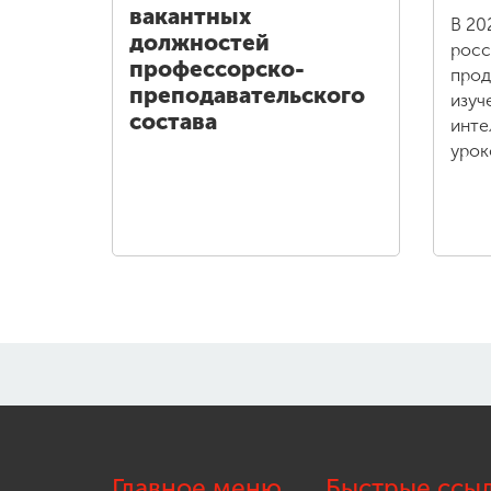
вакантных
В 20
должностей
росс
профессорско-
прод
преподавательского
изуч
состава
инте
урок
Главное меню
Быстрые ссы