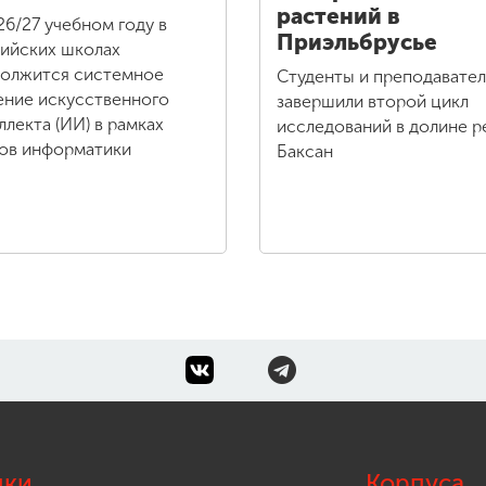
растений в
26/27 учебном году в
Приэльбрусье
ийских школах
олжится системное
Студенты и преподавате
ение искусственного
завершили второй цикл
ллекта (ИИ) в рамках
исследований в долине р
ов информатики
Баксан
лки
Корпуса