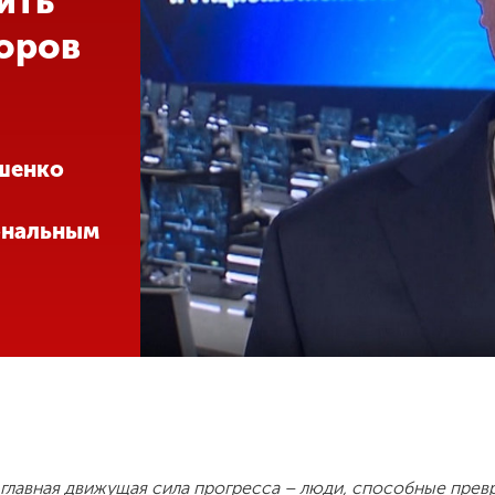
ить
оров
шенко
ональным
 главная движущая сила прогресса – люди, способные прев