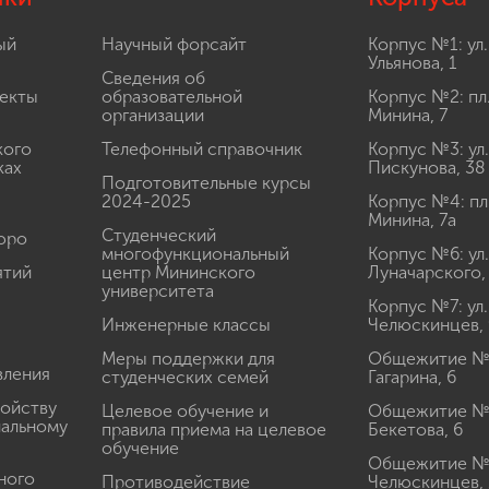
ый
Научный форсайт
Корпус №1: ул.
Ульянова, 1
Сведения об
екты
образовательной
Корпус №2: пл
организации
Минина, 7
кого
Телефонный справочник
Корпус №3: ул.
ках
Пискунова, 38
Подготовительные курсы
2024-2025
Корпус №4: пл
Минина, 7а
Студенческий
юро
многофункциональный
Корпус №6: ул.
ятий
центр Мининского
Луначарского,
университета
Корпус №7: ул.
Инженерные классы
Челюскинцев, 
Меры поддержки для
Общежитие № 1
вления
студенческих семей
Гагарина, 6
ройству
Целевое обучение и
Общежитие № 2
иальному
правила приема на целевое
Бекетова, 6
обучение
Общежитие № 3
ного
Противодействие
Челюскинцев, 