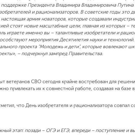
и поддержке Президента Владимира Владимировича Путина
обретателей и рационализаторов. В советские годы это 
о настоящая армия новаторов, которые создавали индустр
ией стоят новые масштабные цели, главная из которых – т
ль играете именно вы – талантливые изобретатели и раци
особствуют мероприятия Десятилетия науки и технологий.
льного проекта "Молодежь и дети", которые вовлекают шко
екты», – подчеркнул зампред Правительства.
пыт ветеранов СВО сегодня крайне востребован для решен
о привлекать их к совместной работе, создавая на базе в
етил, что День изобретателя и рационализатора совпал 
ный этап: позади – ОГЭ и ЕГЭ, впереди – поступление и в