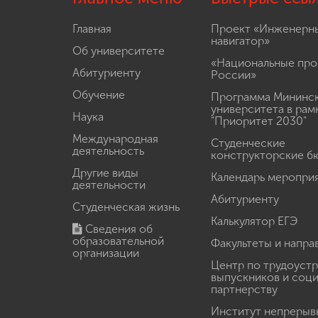
Главная
Проект «Инженерн
навигатор»
Об университете
«Национальные про
Абитуриенту
России»
Обучение
Программа Мининс
университета в рам
Наука
"Приоритет 2030"
Международная
Студенческие
деятельность
конструкторские б
Другие виды
Календарь меропри
деятельности
Абитуриенту
Студенческая жизнь
Калькулятор ЕГЭ
Сведения об
образовательной
Факультеты и напра
организации
Центр по трудоуст
выпускников и соц
партнерству
Институт непрерыв