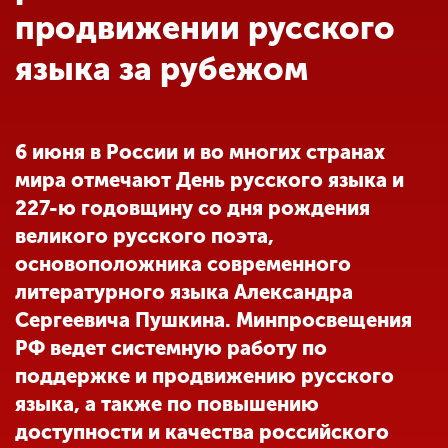
Обучение
продвижении русского
языка за рубежом
Наука
Международная
6 июня в России и во многих странах
деятельность
мира отмечают День русского языка и
227-ю годовщину со дня рождения
Другие виды
великого русского поэта,
деятельности
основоположника современного
литературного языка Александра
Сергеевича Пушкина. Минпросвещения
Студенческая жизнь
РФ ведет системную работу по
поддержке и продвижению русского
Сведения об
языка, а также по повышению
образовательной
доступности и качества российского
организации