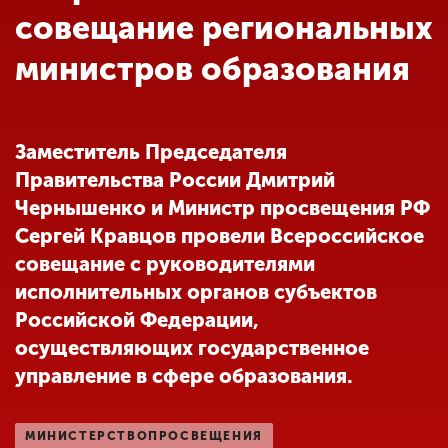
Обучение
совещание региональных
министров образования
Наука
Международная
Заместитель Председателя
деятельность
Правительства России Дмитрий
Чернышенко и Министр просвещения РФ
Другие виды
Сергей Кравцов провели Всероссийское
деятельности
совещание с руководителями
исполнительных органов субъектов
Российской Федерации,
Студенческая жизнь
осуществляющих государственное
управление в сфере образования.
Сведения об
образовательной
организации
МИНИСТЕРСТВОПРОСВЕЩЕНИЯ