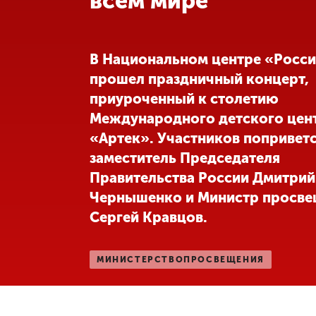
всем мире
Международная
деятельность
В Национальном центре «Росс
прошел праздничный концерт,
Другие виды
приуроченный к столетию
деятельности
Международного детского цен
«Артек». Участников попривет
Студенческая
жизнь
заместитель Председателя
Правительства России Дмитрий
Чернышенко и Министр просве
Сведения об
образовательной
Сергей Кравцов.
организации
МИНИСТЕРСТВОПРОСВЕЩЕНИЯ
Приемная
комиссия
+7 (831) 262-26-20