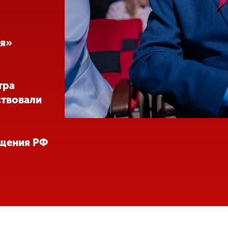
ия»
тра
ствовали
щения РФ