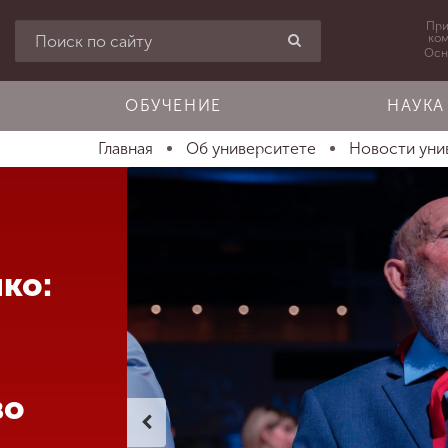
При
ко
Осн
ОБУЧЕНИЕ
НАУКА
Главная
Об университете
Новости уни
ко:
во