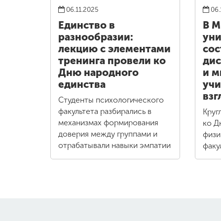
06.11.2025
06.
Единство в
В 
разнообразии:
уни
лекцию с элементами
сос
тренинга провели ко
дис
Дню народного
и м
единства
учи
взг
Студенты психологического
факультета разбирались в
Круг
механизмах формирования
ко Д
доверия между группами и
физи
отрабатывали навыки эмпатии
факу