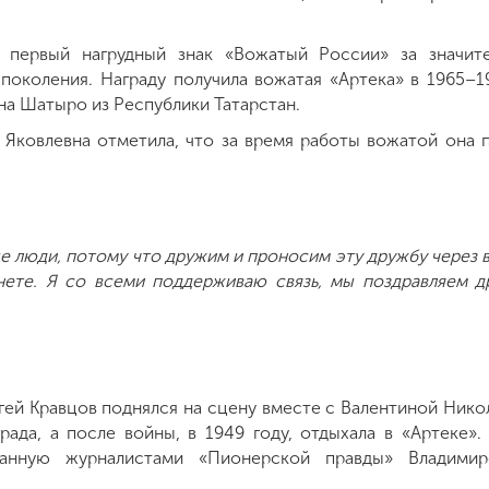
 первый нагрудный знак «Вожатый России» за значите
околения. Награду получила вожатая «Артека» в 1965–19
а Шатыро из Республики Татарстан.
 Яковлевна отметила, что за время работы вожатой она 
е люди, потому что дружим и проносим эту дружбу через в
нете. Я со всеми поддерживаю связь, мы поздравляем др
ей Кравцов поднялся на сцену вместе с Валентиной Нико
рада, а после войны, в 1949 году, отдыхала в «Артеке»
исанную журналистами «Пионерской правды» Владим