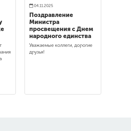
04.11.2025
е
Поздравление
у
Министра
ке
просвещения с Днем
народного единства
т
Уважаемые коллеги, дорогие
вания
друзья!
та