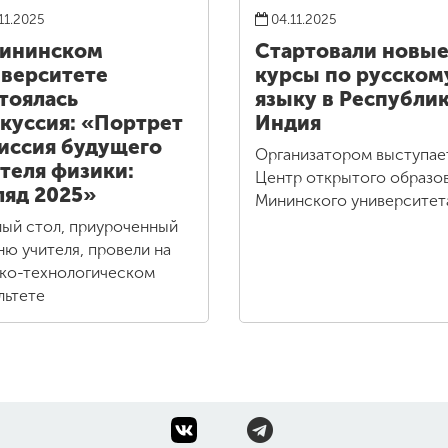
11.2025
04.11.2025
Мининском
Стартовали новы
верситете
курсы по русском
тоялась
языку в Республи
куссия: «Портрет
Индия
иссия будущего
Организатором выступае
теля физики:
Центр открытого образо
ляд 2025»
Мининского университе
лый стол, приуроченный
ню учителя, провели на
ко-технологическом
льтете