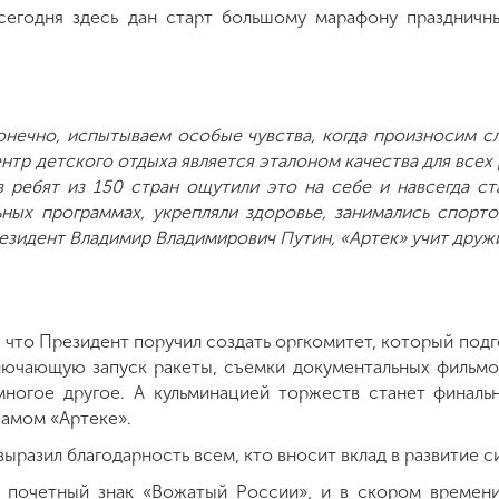
сегодня здесь дан старт большому марафону праздничн
нечно, испытываем особые чувства, когда произносим с
тр детского отдыха является эталоном качества для всех р
 ребят из 150 стран ощутили это на себе и навсегда ст
ьных программах, укрепляли здоровье, занимались спорт
резидент Владимир Владимирович Путин, «Артек» учит дружи
 что Президент поручил создать оргкомитет, который под
лючающую запуск ракеты, съемки документальных фильмо
ногое другое. А кульминацией торжеств станет финаль
самом «Артеке».
ыразил благодарность всем, кто вносит вклад в развитие 
 почетный знак «Вожатый России», и в скором времен