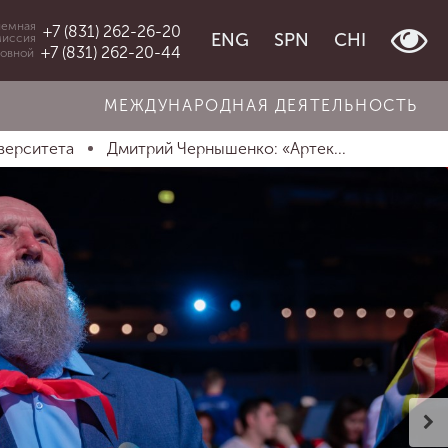
емная
+7 (831) 262-26-20
ENG
SPN
CHI
миссия
+7 (831) 262-20-44
овной
МЕЖДУНАРОДНАЯ ДЕЯТЕЛЬНОСТЬ
верситета
Дмитрий Чернышенко: «Артек...