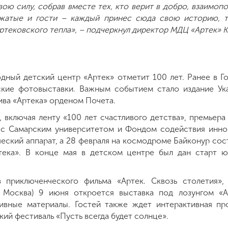
вою силу, собрав вместе тех, кто верит в добро, взаимо
жатые и гости – каждый принес сюда свою историю, т
тековского тепла», – подчеркнул директор МДЦ «Артек» 
дный детский центр «Артек» отметит 100 лет. Ранее в Г
кие фотовыставки. Важным событием стало издание Ук
ива «Артека» орденом Почета.
 включая ленту «100 лет счастливого детства», премьера
о с Самарским университетом и Фондом содействия инно
ский аппарат, а 28 февраля на космодроме Байконур сос
ека». В конце мая в детском центре был дан старт ю
 приключенческого фильма «Артек. Сквозь столетия»
 Москва) 9 июня откроется выставка под лозунгом «Ар
хивные материалы. Гостей также ждет интерактивная пр
ий фестиваль «Пусть всегда будет солнце».