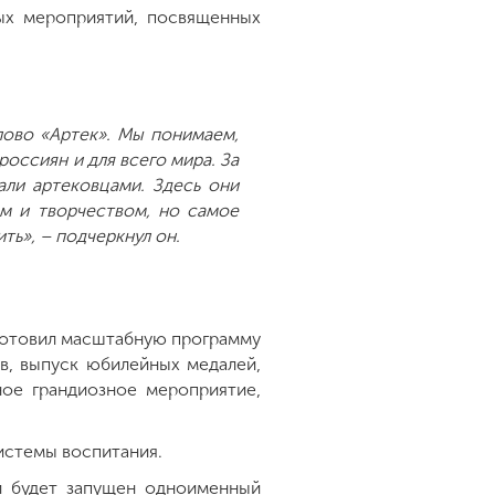
ых мероприятий, посвященных
лово «Артек». Мы понимаем,
оссиян и для всего мира. За
али артековцами. Здесь они
ом и творчеством, но самое
ть», – подчеркнул он.
готовил масштабную программу
в, выпуск юбилейных медалей,
ное грандиозное мероприятие,
системы воспитания.
и будет запущен одноименный