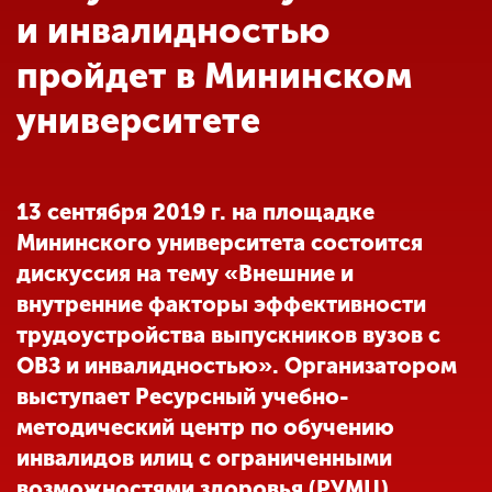
Обучение
и инвалидностью
пройдет в Мининском
Наука
университете
Международная
деятельность
13 сентября 2019 г. на площадке
Мининского университета состоится
Другие виды
дискуссия на тему «Внешние и
деятельности
внутренние факторы эффективности
трудоустройства выпускников вузов с
Студенческая жизнь
ОВЗ и инвалидностью». Организатором
выступает Ресурсный учебно-
методический центр по обучению
Сведения об
образовательной
инвалидов илиц с ограниченными
организации
возможностями здоровья (РУМЦ)