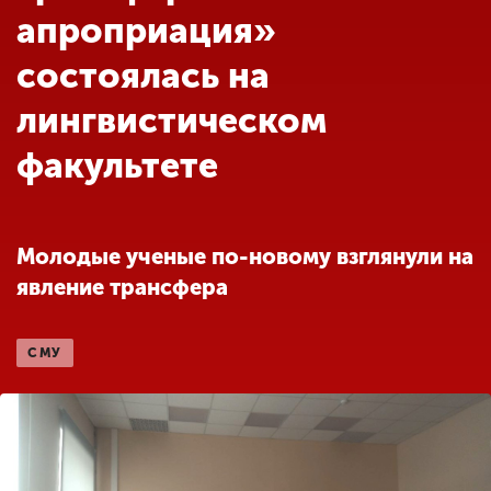
Обучение
апроприация»
состоялась на
Наука
лингвистическом
факультете
Международная
деятельность
Молодые ученые по-новому взглянули на
Другие виды
деятельности
явление трансфера
Студенческая жизнь
СМУ
Сведения об
образовательной
организации