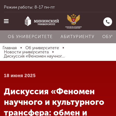
Режим работы: 8-17 пн-пт
ОБ УНИВЕРСИТЕТЕ
АБИТУРИЕНТУ
ОБУЧ
Главная
Об университете
Новости университета
Дискуссия «Феномен научног...
Главная
18 июня 2025
Об университете
Дискуссия «Феномен
Абитуриенту
научного и культурного
трансфера: обмен и