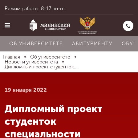
Режим работы: 8-17 пн-пт
ОБ УНИВЕРСИТЕТЕ
АБИТУРИЕНТУ
ОБУЧ
Главная
Об университете
Новости университета
Дипломный проект студенток...
Главная
19 января 2022
Об университете
Дипломный проект
Абитуриенту
студенток
специальности