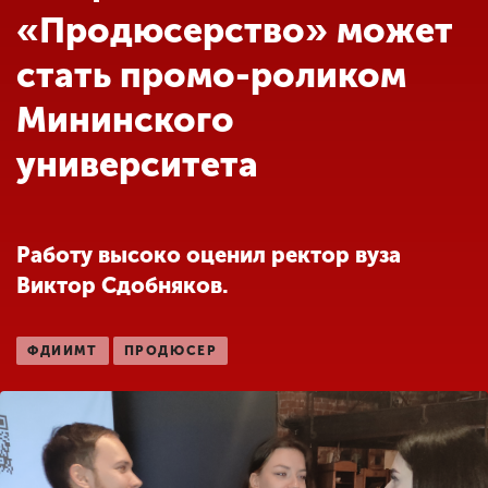
Обучение
«Продюсерство» может
стать промо-роликом
Наука
Мининского
университета
Международная
деятельность
Работу высоко оценил ректор вуза
Другие виды
деятельности
Виктор Сдобняков.
Студенческая жизнь
ФДИИМТ
ПРОДЮСЕР
Сведения об
образовательной
организации