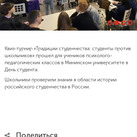
ENG
SPN
CHI
Квиз-турнир «Традиции студенчества: студенты против
Приемная
школьников» прошел для учеников психолого-
комиссия
+7 (831) 262-26-20
педагогических классов в Мининском университете в
День студента.
Школьники проверили знания в области истории
российского студенчества в России.
Поделиться