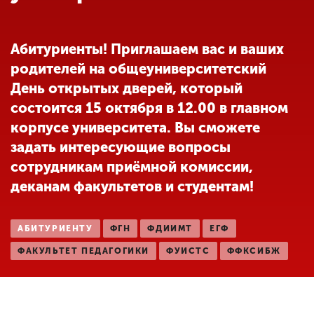
Обучение
Абитуриенты! Приглашаем вас и ваших
Наука
родителей на общеуниверситетский
День открытых дверей, который
Международная
состоится 15 октября в 12.00 в главном
деятельность
корпусе университета. Вы сможете
задать интересующие вопросы
Другие виды
сотрудникам приёмной комиссии,
деятельности
деканам факультетов и студентам!
Студенческая жизнь
АБИТУРИЕНТУ
ФГН
ФДИИМТ
ЕГФ
ФАКУЛЬТЕТ ПЕДАГОГИКИ
ФУИСТС
ФФКСИБЖ
Сведения об
образовательной
организации