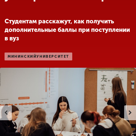
Обучение
Студентам расскажут, как получить
Наука
дополнительные баллы при поступлении
в вуз
Международная
деятельность
МИНИНСКИЙУНИВЕРСИТЕТ
Другие виды
деятельности
Студенческая жизнь
Сведения об
образовательной
организации