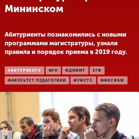
Обучение
Мининском
Наука
Абитуриенты познакомились с новыми
программами магистратуры, узнали
Международная
деятельность
правила и порядок приема в 2019 году.
АБИТУРИЕНТУ
ФГН
ФДИИМТ
ЕГФ
Другие виды
деятельности
ФАКУЛЬТЕТ ПЕДАГОГИКИ
ФУИСТС
ФФКСИБЖ
Студенческая жизнь
Сведения об
образовательной
организации