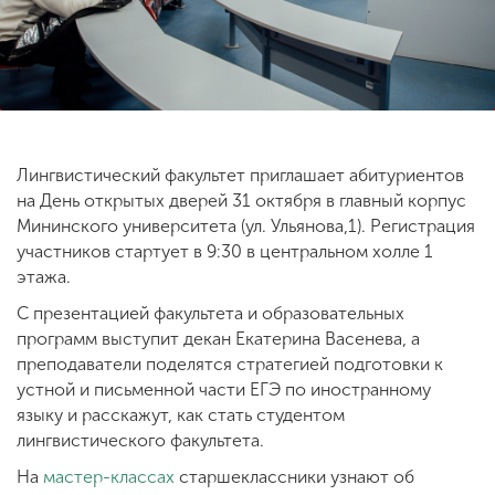
ENG
SPN
CHI
Лингвистический факультет приглашает абитуриентов
Приемная
на День открытых дверей 31 октября в главный корпус
комиссия
+7 (831) 262-26-20
Мининского университета (ул. Ульянова,1). Регистрация
участников стартует в 9:30 в центральном холле 1
этажа.
С презентацией факультета и образовательных
программ выступит декан Екатерина Васенева, а
преподаватели поделятся стратегией подготовки к
устной и письменной части ЕГЭ по иностранному
языку и расскажут, как стать студентом
лингвистического факультета.
На
мастер-классах
старшеклассники узнают об