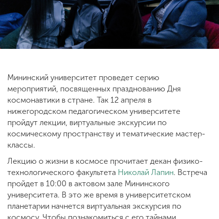
ENG
SPN
CHI
Мининский университет проведет серию
Приемная
мероприятий, посвященных празднованию Дня
комиссия
+7 (831) 262-26-20
космонавтики в стране. Так 12 апреля в
нижегородском педагогическом университете
пройдут лекции, виртуальные экскурсии по
космическому пространству и тематические мастер-
классы.
Лекцию о жизни в космосе прочитает декан физико-
технологического факультета
Николай Лапин
. Встреча
пройдет в 10:00 в актовом зале Мининского
университета. В это же время в университетском
планетарии начнется виртуальная экскурсия по
космосу. Чтобы познакомиться с его тайнами,