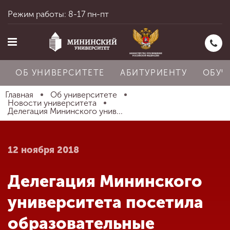
Режим работы: 8-17 пн-пт
ОБ УНИВЕРСИТЕТЕ
АБИТУРИЕНТУ
ОБУЧ
Главная
Об университете
Новости университета
Делегация Мининского унив...
Главная
12 ноября 2018
Об университете
Делегация Мининского
Абитуриенту
университета посетила
образовательные