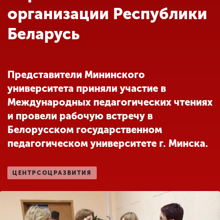
Обучение
организации Республики
Беларусь
Наука
Международная
Представители Мининского
деятельность
университета приняли участие в
Международных педагогических чтениях
Другие виды
и провели рабочую встречу в
деятельности
Белорусском государственном
педагогическом университете г. Минска.
Студенческая жизнь
ЦЕНТРСОЦРАЗВИТИЯ
Сведения об
образовательной
организации