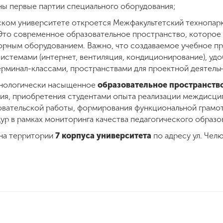
ны первые партии специального оборудования;
ском университете откроется Межфакультетский технопар
 Это современное образовательное пространство, которое
орным оборудованием. Важно, что создаваемое учебное п
стемами (интернет, вентиляция, кондиционирование), уд
ерминал-классами, пространствами для проектной деятель
хнологически насыщенное
образовательное пространств
ния, приобретения студентами опыта реализации междисц
овательской работы, формирования функциональной грамот
р в рамках мониторинга качества педагогического образо
на территории
7 корпуса университета
по адресу ул. Челю