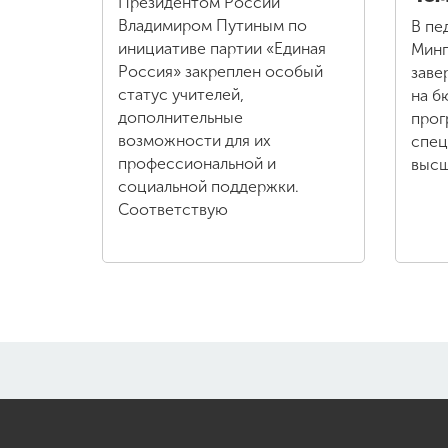
Президентом России
Владимиром Путиным по
В пе
инициативе партии «Единая
Минп
Россия» закреплен особый
заве
статус учителей,
на б
дополнительные
прог
возможности для их
спец
профессиональной и
высш
социальной поддержки.
Соответствую