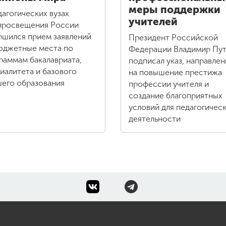
меры поддержки
дагогических вузах
учителей
росвещения России
ршился прием заявлений
Президент Российской
юджетные места по
Федерации Владимир Пу
раммам бакалавриата,
подписал указ, направле
иалитета и базового
на повышение престижа
его образования
профессии учителя и
создание благоприятных
условий для педагогичес
деятельности