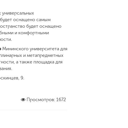
к универсальных
 будет оснащено самым
ространство будет оснащено
обными и комфортными
ности.
о
Мининского университета для
иплинарных и метапредметных
ности, а также площадка для
вания.
скинцев, 9.
Просмотров: 1672