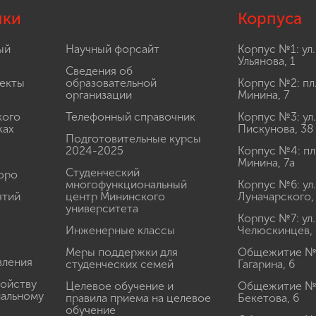
лки
Корпуса
ый
Научный форсайт
Корпус №1: ул.
Ульянова, 1
Сведения об
екты
образовательной
Корпус №2: пл
организации
Минина, 7
кого
Телефонный справочник
Корпус №3: ул.
ках
Пискунова, 38
Подготовительные курсы
2024-2025
Корпус №4: пл
Минина, 7а
Студенческий
юро
многофункциональный
Корпус №6: ул.
ятий
центр Мининского
Луначарского,
университета
Корпус №7: ул.
Инженерные классы
Челюскинцев, 
Меры поддержки для
Общежитие № 1
вления
студенческих семей
Гагарина, 6
ройству
Целевое обучение и
Общежитие № 2
иальному
правила приема на целевое
Бекетова, 6
обучение