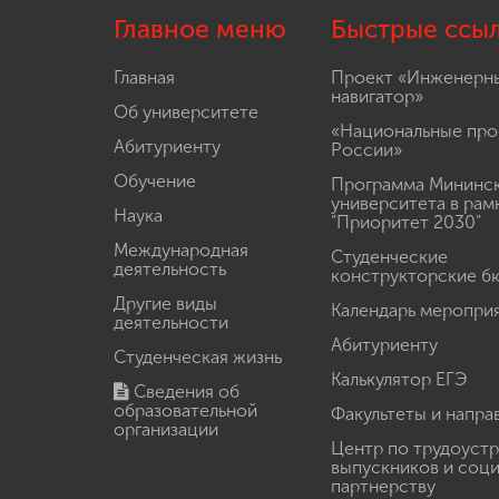
Главное меню
Быстрые ссы
Главная
Проект «Инженерн
навигатор»
Об университете
«Национальные про
Абитуриенту
России»
Обучение
Программа Мининс
университета в рам
Наука
"Приоритет 2030"
Международная
Студенческие
деятельность
конструкторские б
Другие виды
Календарь меропри
деятельности
Абитуриенту
Студенческая жизнь
Калькулятор ЕГЭ
Сведения об
образовательной
Факультеты и напра
организации
Центр по трудоуст
выпускников и соц
партнерству