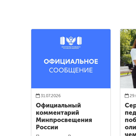
31.07.2026
29.
Официальный
Сер
комментарий
пед
Минпросвещения
поб
России
оли
че