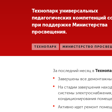
Международная
Технопарк универсальных
деятельность
педагогических компетенций с
при поддержке Министерства
Другие виды
просвещения.
деятельности
ТЕХНОПАРК
МИНИСТЕРСТВО ПРОСВЕ
Студенческая
жизнь
За последний месяц в
Технопа
Сведения об
образовательной
Завершены все демонтажны
организации
На стадии завершения нахо
системы электроснабжения,
Приемная
кондиционирования помеще
комиссия
Активно идет ремонт помещ
+7 (831) 262-26-20