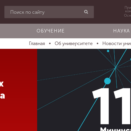
При
ко
Осн
ОБУЧЕНИЕ
НАУКА
Главная
Об университете
Новости уни
х
а