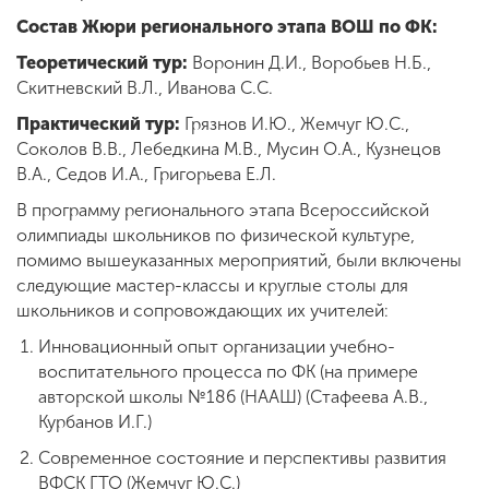
Состав Жюри регионального этапа ВОШ по ФК:
Теоретический тур:
Воронин Д.И., Воробьев Н.Б.,
Скитневский В.Л., Иванова С.С.
Практический тур:
Грязнов И.Ю., Жемчуг Ю.С.,
Соколов В.В., Лебедкина М.В., Мусин О.А., Кузнецов
В.А., Седов И.А., Григорьева Е.Л.
В программу регионального этапа Всероссийской
олимпиады школьников по физической культуре,
помимо вышеуказанных мероприятий, были включены
следующие мастер-классы и круглые столы для
школьников и сопровождающих их учителей:
Инновационный опыт организации учебно-
воспитательного процесса по ФК (на примере
авторской школы №186 (НААШ) (Стафеева А.В.,
Курбанов И.Г.)
Современное состояние и перспективы развития
ВФСК ГТО (Жемчуг Ю.С.)