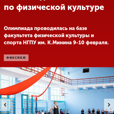
Обучение
по физической культуре
Наука
Олимпиада проводилась на базе
факультета физической культуры и
Международная
деятельность
спорта НГПУ им. К.Минина 9-10 февраля.
ФФКСИБЖ
Другие виды
деятельности
Студенческая жизнь
Сведения об
образовательной
организации