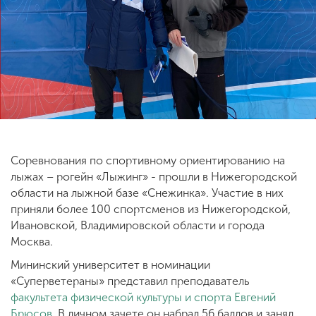
ENG
SPN
CHI
Приемная
комиссия
+7 (831) 262-26-20
Соревнования по спортивному ориентированию на
лыжах – рогейн «Лыжинг» - прошли в Нижегородской
области на лыжной базе «Снежинка». Участие в них
приняли более 100 спортсменов из Нижегородской,
Ивановской, Владимировской области и города
Москва.
Мининский университет в номинации
«Суперветераны» представил преподаватель
факультета физической культуры и спорта
Евгений
Брюсов
. В личном зачете он набрал 56 баллов и занял