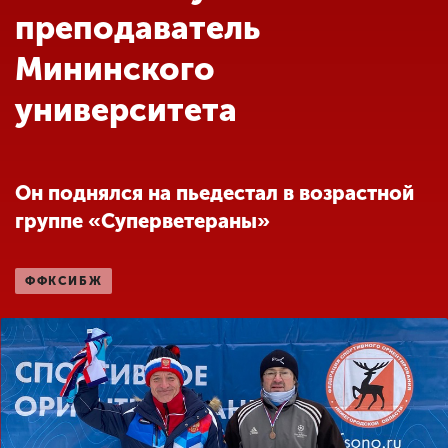
Обучение
преподаватель
Мининского
Наука
университета
Международная
деятельность
Он поднялся на пьедестал в возрастной
группе «Суперветераны»
Другие виды
деятельности
ФФКСИБЖ
Студенческая жизнь
Сведения об
образовательной
организации