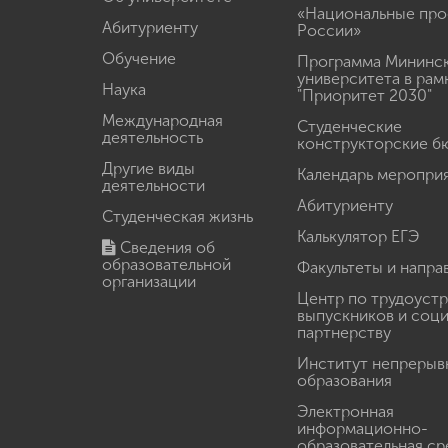
«Национальные про
Абитуриенту
России»
Обучение
Программа Мининс
университета в рам
Наука
"Приоритет 2030"
Международная
Студенческие
деятельность
конструкторские б
Другие виды
Календарь меропри
деятельности
Абитуриенту
Студенческая жизнь
Калькулятор ЕГЭ
Сведения об
образовательной
Факультеты и напра
организации
Центр по трудоуст
выпускников и соц
партнерству
Институт непрерыв
образования
Электронная
информационно-
образовательная ср