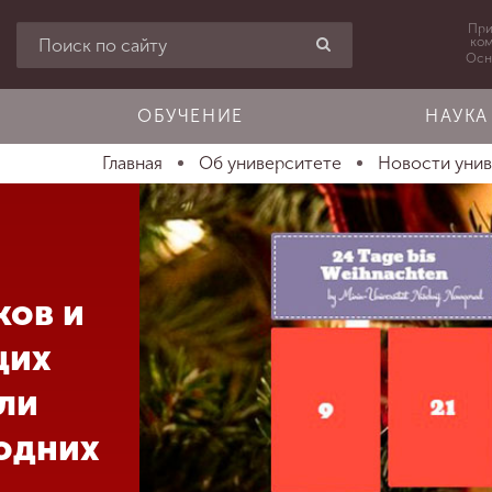
При
ко
Осн
ОБУЧЕНИЕ
НАУКА
Главная
Об университете
Новости уни
ков и
щих
ли
одних