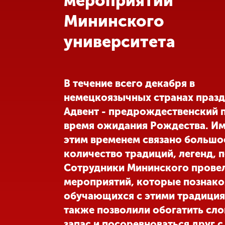
мероприятий
Мининского
Международная
деятельность
университета
Другие виды
деятельности
В течение всего декабря в
немецкоязычных странах празд
Студенческая
Адвент - предрождественский 
жизнь
время ожидания Рождества. Им
этим временем связано большо
Сведения об
количество традиций, легенд, п
образовательной
организации
Сотрудники Мининского прове
мероприятий, которые познак
обучающихся с этими традиция
Приемная
комиссия
также позволили обогатить сл
+7 (831) 262-26-20
запас и посоревноваться друг с