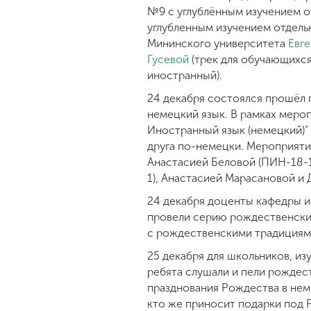
№9 с углублённым изучением о
углубленным изучением отдель
Мининского университета
Евг
Гусевой
(трек для обучающихся
иностранный).
24 декабря состоялся прошёл 
немецкий язык. В рамках мероп
Иностранный язык (немецкий)" 
друга по-немецки. Мероприяти
Анастасией Беловой (ПИН-18-1
1), Анастасией Марасановой и 
24 декабря доценты кафедры 
провели серию рождественских
с рождественскими традициями
25 декабря для школьников, и
ребята слушали и пели рождес
празднования Рождества в неме
кто же приносит подарки под 