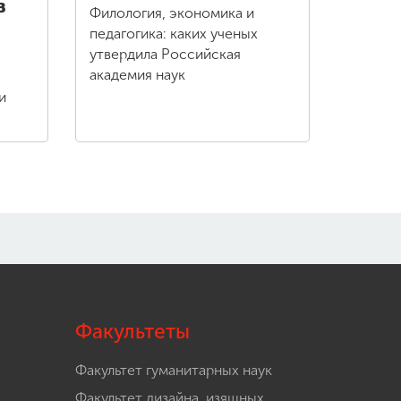
в
Филология, экономика и
педагогика: каких ученых
утвердила Российская
академия наук
и
Факультеты
Факультет гуманитарных наук
Факультет дизайна, изящных