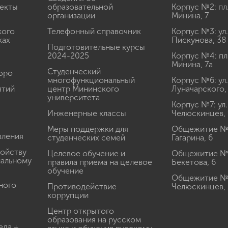
екты
образовательной
Корпус №2: пл
организации
Минина, 7
кого
Телефонный справочник
Корпус №3: ул.
ках
Пискунова, 38
Подготовительные курсы
2024-2025
Корпус №4: пл
Минина, 7а
Студенческий
юро
многофункциональный
Корпус №6: ул.
ятий
центр Мининского
Луначарского,
университета
Корпус №7: ул.
Инженерные классы
Челюскинцев, 
Меры поддержки для
Общежитие № 1
вления
студенческих семей
Гагарина, 6
ройству
Целевое обучение и
Общежитие № 2
иальному
правила приема на целевое
Бекетова, 6
обучение
Общежитие № 3
ного
Противодействие
Челюскинцев, 
коррупции
Центр открытого
образования на русском
еда +