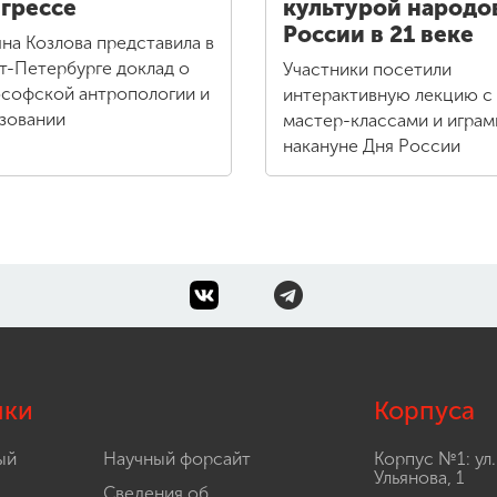
грессе
культурой народо
России в 21 веке
яна Козлова представила в
т-Петербурге доклад о
Участники посетили
софской антропологии и
интерактивную лекцию с
зовании
мастер-классами и играм
накануне Дня России
лки
Корпуса
ый
Научный форсайт
Корпус №1: ул.
Ульянова, 1
Сведения об