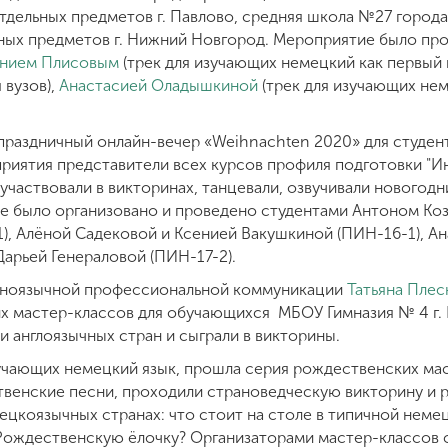
тдельных предметов г. Павлово, средняя школа №27 города
ных предметов г. Нижний Новгород. Мероприятие было пр
ением Плисовым
(трек для изучающих немецкий как первый
 вузов),
Анастасией Оладышкиной
(трек для изучающих нем
праздничный онлайн-вечер «Weihnachten 2020» для студе
риятия представители всех курсов профиля подготовки "Ин
участвовали в викторинах, танцевали, озвучивали новогодн
е было организовано и проведено студентами Антоном Ко
), Алёной Садековой и Ксенией Вакушкиной (ПИН-16-1), А
Дарьей Генераловой (ПИН-17-2).
иноязычной профессиональной коммуникации
Татьяна Пле
 мастер-классов для обучающихся МБОУ Гимназия № 4 г. 
 англоязычных стран и сыграли в викторины.
зучающих немецкий язык, прошла серия рождественских мас
твенские песни, проходили страноведческую викторину и р
цкоязычных странах: что стоит на столе в типичной немец
Рождественскую ёлочку? Организаторами мастер-классов 