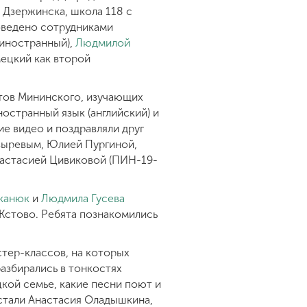
 Дзержинска, школа 118 с
оведено сотрудниками
 иностранный),
Людмилой
ецкий как второй
нтов Мининского, изучающих
остранный язык (английский) и
ие видео и поздравляли друг
зыревым, Юлией Пургиной,
настасией Цивиковой (ПИН-19-
сканюк
и
Людмила Гусева
Кстово. Ребята познакомились
тер-классов, на которых
азбирались в тонкостях
кой семье, какие песни поют и
стали Анастасия Оладышкина,