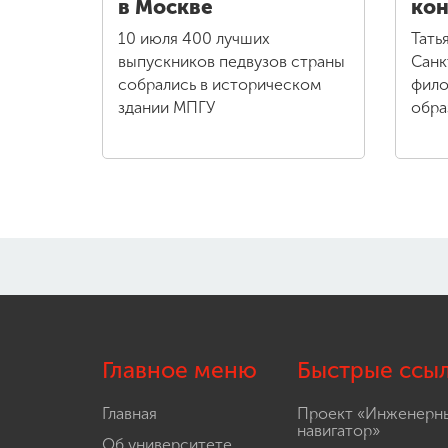
в Москве
кон
10 июля 400 лучших
Тать
выпускников педвузов страны
Санк
собрались в историческом
фило
здании МПГУ
обра
Главное меню
Быстрые ссы
Главная
Проект «Инженерн
навигатор»
Об университете