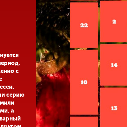
нуется
период,
енно с
е
есен.
ли серию
омили
ми, а
оварный
 другом.