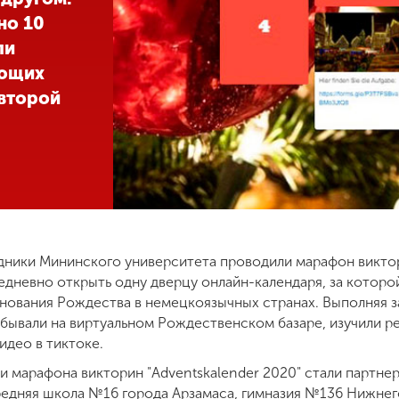
но 10
ли
ающих
 второй
дники Мининского университета проводили марафон виктори
едневно открыть одну дверцу онлайн-календаря, за которой
ования Рождества в немецкоязычных странах. Выполняя з
бывали на виртуальном Рождественском базаре, изучили 
део в тиктоке.
 марафона викторин "Adventskalender 2020" стали партне
редняя школа №16 города Арзамаса, гимназия №136 Нижнег