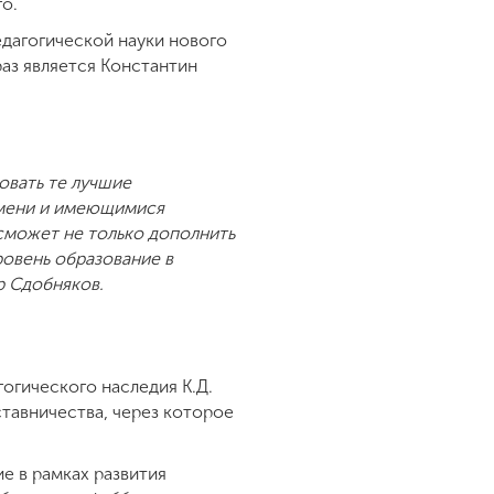
о.
дагогической науки нового
раз является Константин
овать те лучшие
ремени и имеющимися
сможет не только дополнить
ровень образование в
р Сдобняков.
огического наследия К.Д.
ставничества, через которое
е в рамках развития