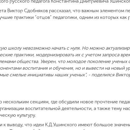
ого русского педагога Константина Дмитриевича Ушинског
та Виктор Сдобняков рассказал, что важным элементом пе
учшие практики “отцов” педагогики, одним из которых как 
ую школу невозможно начать с нуля. Но можно актуализир
ческие практики, модернизировать их с учетом запроса в
емами общества. Уверен, что молодое поколение ученых 
нентами воспитания и обучения, но и вывести на новый у
мые смелые инициативы наших ученых”, - поделился Викто
 нескольким секциям, где обсудили новое прочтение педаг
рганизации воспитательной деятельности, а также тему на
ческую культуру.
 к выводу, что идеи К.Д.Ушинского имеют большое значени