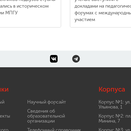
ались в историческом
докладами на педагогиче
ии МПГУ
форумах с международн
участием
лки
Корпуса
ый
Научный форсайт
Корпус №1: ул.
Ульянова, 1
Сведения об
екты
образовательной
Корпус №2: пл
организации
Минина, 7
кого
Телефонный справочник
Корпус №3: ул.