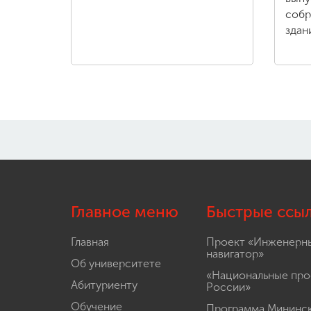
собр
здан
Главное меню
Быстрые ссы
Главная
Проект «Инженерн
навигатор»
Об университете
«Национальные про
Абитуриенту
России»
Обучение
Программа Мининс