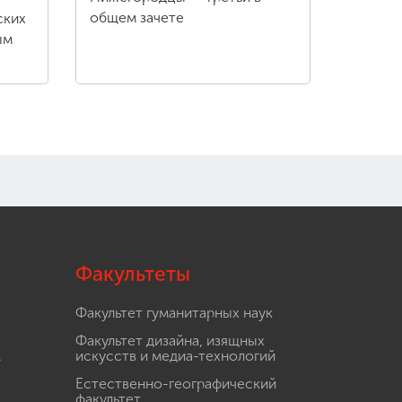
общем зачете
ских
ым
Факультеты
Факультет гуманитарных наук
Факультет дизайна, изящных
.
искусств и медиа-технологий
Естественно-географический
факультет