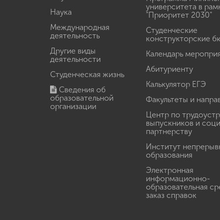
университета в рам
Наука
"Приоритет 2030"
Международная
Студенческие
деятельность
конструкторские б
Другие виды
Календарь меропри
деятельности
Абитуриенту
Студенческая жизнь
Калькулятор ЕГЭ
Сведения об
образовательной
Факультеты и напра
организации
Центр по трудоуст
выпускников и соц
партнерству
Институт непрерыв
образования
Электронная
информационно-
образовательная ср
заказ справок