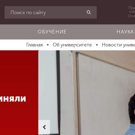
При
ко
Осн
ОБУЧЕНИЕ
НАУКА
Главная
Об университете
Новости унив
иняли