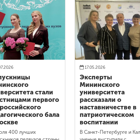
07.2026
17.05.2026
пускницы
Эксперты
нинского
Мининского
верситета стали
университета
стницами первого
рассказали о
российского
наставничестве в
агогического бала
патриотическом
оскве
воспитании
юля 400 лучших
В Санкт-Петербурге и Кал
скников педвузов страны
ученые выступили с