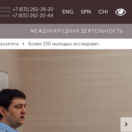
емная
+7 (831) 262-26-20
ENG
SPN
CHI
миссия
+7 (831) 262-20-44
овной
МЕЖДУНАРОДНАЯ ДЕЯТЕЛЬНОСТЬ
ерситета
Более 150 молодых исследоват...