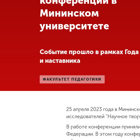
конференции в
Мининском
Международная
деятельность
университете
Другие виды
деятельности
Событие прошло в рамках Года
и наставника
Студенческая
жизнь
ФАКУЛЬТЕТ ПЕДАГОГИКИ
Сведения об
образовательной
организации
25 апреля 2023 года в Мининс
исследователей “Научное твор
Приемная
В работе конференции приняли
комиссия
+7 (831) 262-26-20
Федерации. В этом году конфер