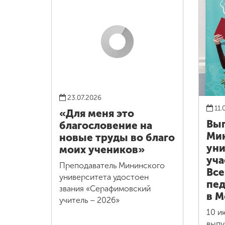
23.07.2026
11.
«Для меня это
Вы
благословение на
Ми
новые труды во благо
уни
моих учеников»
уча
Преподаватель Мининского
Все
университета удостоен
пед
звания «Серафимовский
в М
учитель – 2026»
10 и
выпу