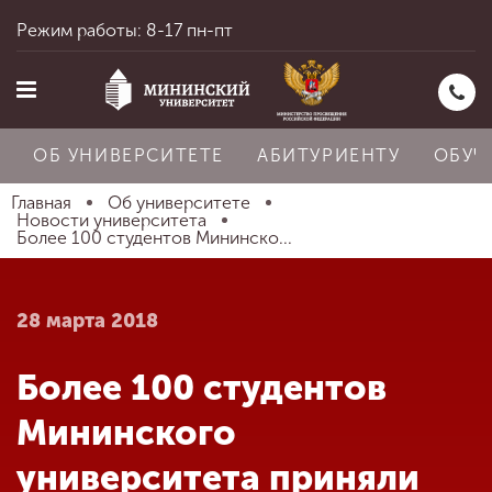
Режим работы: 8-17 пн-пт
ОБ УНИВЕРСИТЕТЕ
АБИТУРИЕНТУ
ОБУЧ
Главная
Об университете
Новости университета
Более 100 студентов Мининско...
Главная
28 марта 2018
Об университете
Более 100 студентов
Абитуриенту
Мининского
университета приняли