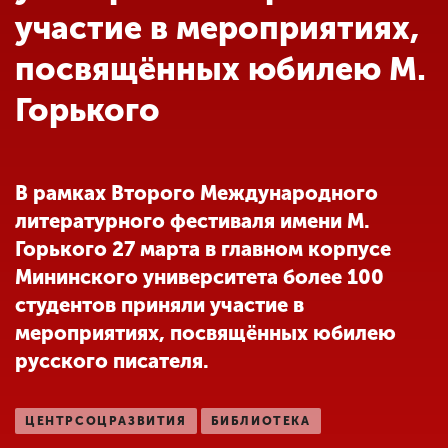
Обучение
участие в мероприятиях,
посвящённых юбилею М.
Наука
Горького
Международная
деятельность
В рамках Второго Международного
литературного фестиваля имени М.
Другие виды
Горького 27 марта в главном корпусе
деятельности
Мининского университета более 100
студентов приняли участие в
Студенческая жизнь
мероприятиях, посвящённых юбилею
русского писателя.
Сведения об
образовательной
ЦЕНТРСОЦРАЗВИТИЯ
БИБЛИОТЕКА
организации