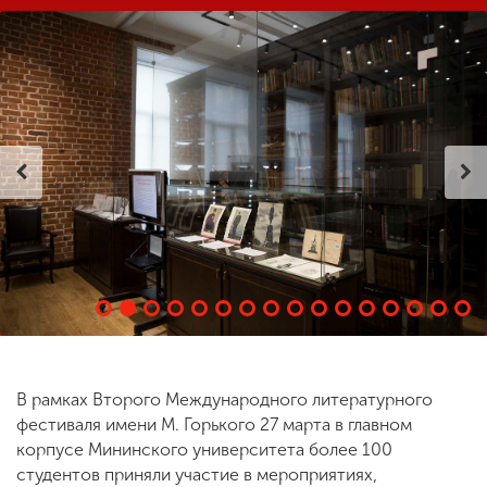
ENG
SPN
CHI
Приемная
комиссия
+7 (831) 262-26-20
В рамках Второго Международного литературного
фестиваля имени М. Горького 27 марта в главном
корпусе Мининского университета более 100
студентов приняли участие в мероприятиях,