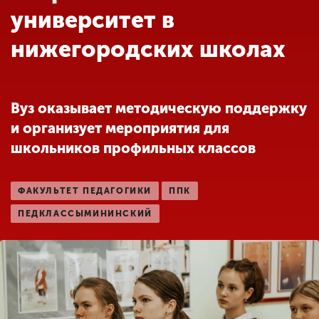
Обучение
университет в
нижегородских школах
Наука
Международная
Вуз оказывает методическую поддержку
деятельность
и организует мероприятия для
школьников профильных классов
Другие виды
деятельности
ФАКУЛЬТЕТ ПЕДАГОГИКИ
ППК
ПЕДКЛАССЫМИНИНСКИЙ
Студенческая жизнь
Сведения об
образовательной
организации