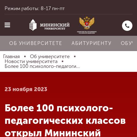
Режим работы: 8-17 пн-пт
ОБ УНИВЕРСИТЕТЕ
АБИТУРИЕНТУ
ОБУЧ
Главная
Об университете
Новости университета
Более 100 психолого-педагоги...
Главная
23 ноября 2023
Об университете
Более 100 психолого-
Абитуриенту
педагогических классов
открыл Мининский