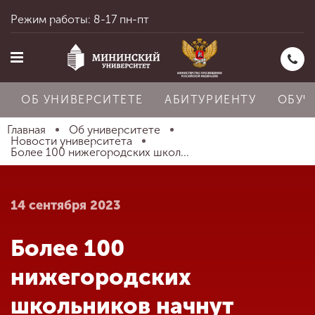
Режим работы: 8-17 пн-пт
ОБ УНИВЕРСИТЕТЕ
АБИТУРИЕНТУ
ОБУЧ
Главная
Об университете
Новости университета
Более 100 нижегородских школ...
Главная
14 сентября 2023
Об университете
Более 100
Абитуриенту
нижегородских
школьников начнут