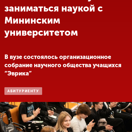
Обучение
заниматься наукой с
Мининским
Наука
университетом
Международная
деятельность
В вузе состоялось организационное
собрание научного общества учащихся
Другие виды
“Эврика”
деятельности
АБИТУРИЕНТУ
Студенческая жизнь
Сведения об
образовательной
организации