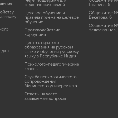
Меры поддержки для
Общежитие № 1
вления
студенческих семей
Гагарина, 6
ройству
Целевое обучение и
Общежитие № 2
иальному
правила приема на целевое
Бекетова, 6
обучение
Общежитие № 3
ного
Противодействие
Челюскинцев, 
коррупции
Центр открытого
образования на русском
еда +
языке и обучения русскому
языку в Республике Индия
Психолого-педагогические
классы
Служба психологического
сопровождения
Мининского университета
Ответы на часто
задаваемые вопросы