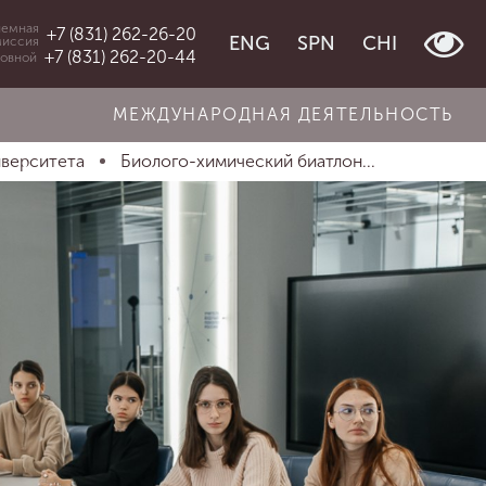
емная
+7 (831) 262-26-20
ENG
SPN
CHI
миссия
+7 (831) 262-20-44
овной
МЕЖДУНАРОДНАЯ ДЕЯТЕЛЬНОСТЬ
иверситета
Биолого-химический биатлон...