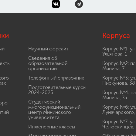
лки
Корпуса
ый
Научный форсайт
Корпус №1: ул.
Ульянова, 1
Сведения об
екты
образовательной
Корпус №2: пл
организации
Минина, 7
кого
Телефонный справочник
Корпус №3: ул.
ках
Пискунова, 38
Подготовительные курсы
2024-2025
Корпус №4: пл
Минина, 7а
Студенческий
юро
многофункциональный
Корпус №6: ул.
ятий
центр Мининского
Луначарского,
университета
Корпус №7: ул.
Инженерные классы
Челюскинцев, 