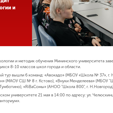
одит
огии и
экологии и методик обучения Мининского университета зав
ихся 8-10 классов школ города и области.
ый тур вышли 6 команд: «Авокадо» (МБОУ «Школа № 37», г.
н» (МАОУ СШ № 8 г. Кстово), «Внуки Менделеева» (МБОУ "Шк
умботино), «RiBaСомы» (АНОО "Школа 800", г. Н.Новгород)
ом университете 21 мая в 14:00 по адресу: ул. Челюскинцев
анториум».