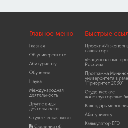
Главное меню
Быстрые ссы
Главная
Проект «Инженерн
навигатор»
Об университете
«Национальные про
Абитуриенту
России»
Обучение
Программа Мининс
университета в рам
Наука
"Приоритет 2030"
Международная
Студенческие
деятельность
конструкторские б
Другие виды
Календарь меропри
деятельности
Абитуриенту
Студенческая жизнь
Калькулятор ЕГЭ
Сведения об