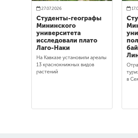
27.07.2026
17.
Студенты-географы
Сту
Мининского
Ми
университета
уни
исследовали плато
пол
Лаго-Наки
бай
Ли
На Кавказе установили ареалы
13 краснокнижных видов
Отра
растений
тури
в Се