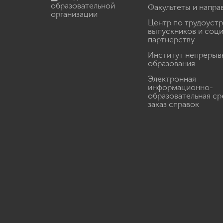
образовательной
Факультеты и напра
организации
Центр по трудоуст
выпускников и соц
партнерству
Институт непрерыв
образования
Электронная
информационно-
образовательная ср
заказ справок