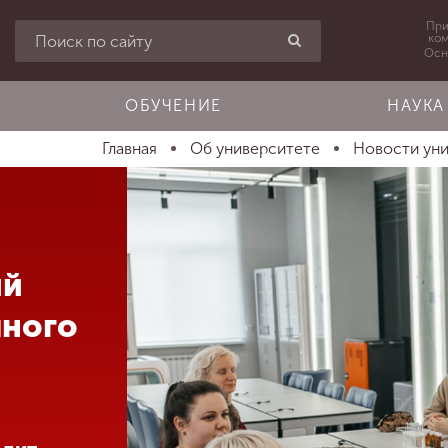
При
ко
Осн
ОБУЧЕНИЕ
НАУКА
Главная
Об университете
Новости ун
ий
чного