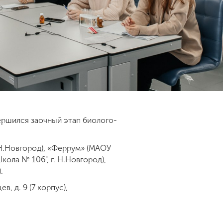
ершился заочный этап биолого-
 Н.Новгород), «Феррум» (МАОУ
ола № 106", г. Н.Новгород),
.
, д. 9 (7 корпус),