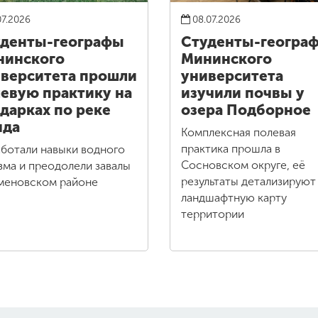
07.2026
08.07.2026
денты-географы
Студенты-геогра
нинского
Мининского
верситета прошли
университета
евую практику на
изучили почвы у
дарках по реке
озера Подборное
нда
Комплексная полевая
практика прошла в
ботали навыки водного
Сосновском округе, её
зма и преодолели завалы
результаты детализируют
меновском районе
ландшафтную карту
территории