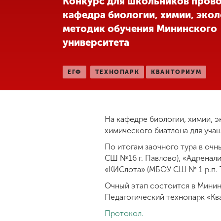
Конкурс для школьников пров
кафедра биологии, химии, экол
Международная
деятельность
методик обучения Мининского
университета
Другие виды
деятельности
ЕГФ
ТЕХНОПАРК
КВАНТОРИУМ
Студенческая
жизнь
На кафедре биологии, химии, 
химического биатлона для учащ
Сведения об
По итогам заочного тура в очн
образовательной
СШ №16 г. Павлово), «Адренали
организации
«КИСлота» (МБОУ СШ № 1 р.п. Т
Очный этап состоится в Мининск
Приемная
Педагогический технопарк «Кв
комиссия
+7 (831) 262-26-20
Протокол.