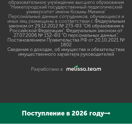
образовательное учреждение высшего образования
"Нижегородский государственный педагогический
университет имени Козьмы Минина"
Персональные данные сотрудников, обучающихся и
иных лиц размещены в соответствии с
Федеральным
законом от 29.12.2012 № 273-ФЗ "Об образовании в
Российской Федерации"
,
Федеральным законом от
27.07.2006 № 152-ФЗ "О персональных данных"
,
Постановлением Правительства РФ от 20.10.2021 №
1802
Сведения о доходах, об имуществе и обязательствах
имущественного характера руководителей
Разработано в
Нажмите, чтобы прослушать выделенный текст
Powered
Поступление в 2026 году
By
GSpeech