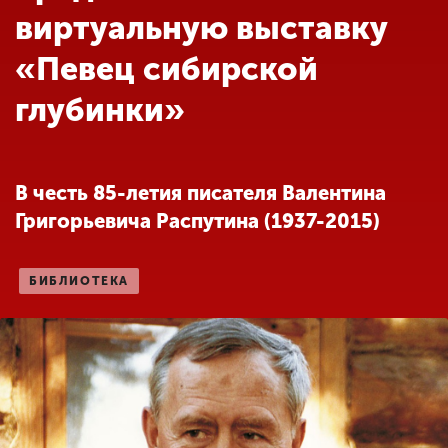
Обучение
виртуальную выставку
«Певец сибирской
Наука
глубинки»
Международная
деятельность
В честь 85-летия писателя Валентина
Григорьевича Распутина (1937-2015)
Другие виды
деятельности
БИБЛИОТЕКА
Студенческая жизнь
Сведения об
образовательной
организации