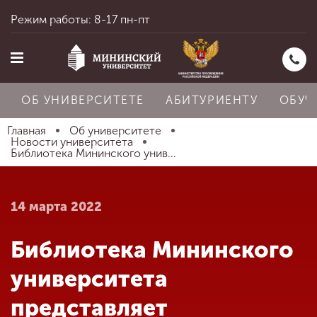
Режим работы: 8-17 пн-пт
ОБ УНИВЕРСИТЕТЕ
АБИТУРИЕНТУ
ОБУЧ
Главная
Об университете
Новости университета
Библиотека Мининского унив...
Главная
14 марта 2022
Об университете
Библиотека Мининского
Абитуриенту
университета
представляет