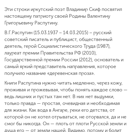
Эти строки иркутский поэт Владимир Скиф посвятил
настоящему патриоту своей Родины Валентину
Григорьевичу Распутину.
В.Г.Распутин (15.03.1937 – 14.03.2015) – русский
советский писатель и публицист, общественный
деятель, герой Социалистического Труда (1987),
лауреат премии Правительства РФ (2010),
Государственной премии России (2012), основатель и
самый яркий представитель направления, которое
получило название «деревенская проза».
Книги Распутина нужно читать медленно, через кожу,
проживая и прожевывая, чтобы понять каждое слово —
ведь лишних и пустых там нет. В них нет выдумки,
только правда — простая, очевидная и необходимая
для жизни. Как вода в Ангаре, реки его детства, от
которой он не хотел отрываться, не оторвался, да и не
смог бы никогда. Он — плоть от плоти Русской земли и
душа его — от земли нашей. Видимо, потому и болит