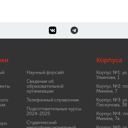
лки
Корпуса
ый
Научный форсайт
Корпус №1: ул.
Ульянова, 1
Сведения об
екты
образовательной
Корпус №2: пл
организации
Минина, 7
кого
Телефонный справочник
Корпус №3: ул.
ках
Пискунова, 38
Подготовительные курсы
2024-2025
Корпус №4: пл
Минина, 7а
Студенческий
юро
многофункциональный
Корпус №6: ул.