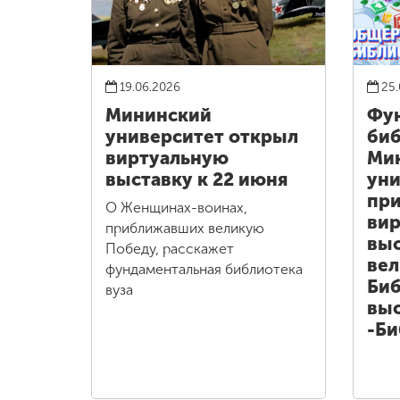
19.06.2026
25.
Мининский
Фу
университет открыл
биб
виртуальную
Ми
выставку к 22 июня
уни
при
О Женщинах-воинах,
ви
приближавших великую
выс
Победу, расскажет
вел
фундаментальная библиотека
Биб
вуза
выс
-Би