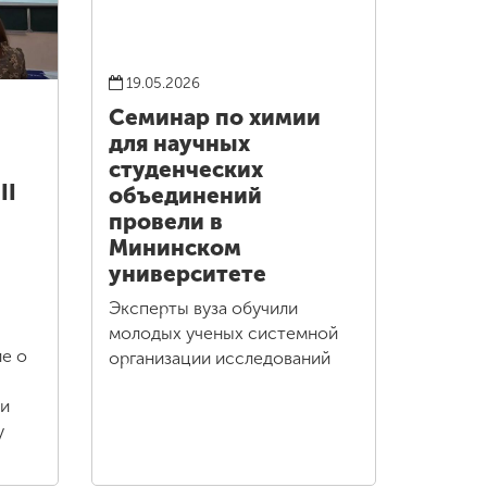
19.05.2026
Семинар по химии
для научных
студенческих
II
объединений
провели в
Мининском
университете
Эксперты вуза обучили
молодых ученых системной
е о
организации исследований
 и
у