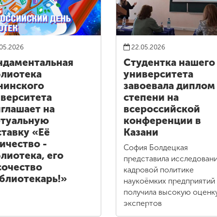
05.2026
22.05.2026
ндаментальная
Студентка нашего
лиотека
университета
нинского
завоевала диплом 
верситета
степени на
глашает на
всероссийской
ртуальную
конференции в
тавку «Её
Казани
ичество -
София Болдецкая
лиотека, его
представила исследовани
очество
кадровой политике
блиотекарь!»
наукоёмких предприятий
получила высокую оценк
экспертов