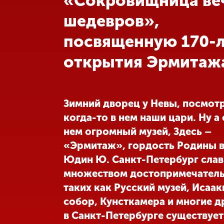
«Сокровищница ве
шедевров»,
Международная
деятельность
посвященную 170-
открытия Эрмитаж
Другие виды
деятельности
Студенческая
Зимний дворец у Невы, посмот
жизнь
когда-то в нем наши цари. Ну а 
нем огромный музей, Здесь –
Сведения об
«Эрмитаж», гордость Родины в
образовательной
Юдин Ю. Санкт-Петербург слав
организации
множеством достопримечатель
таких как Русский музей, Исаа
Приемная
собор, Кунсткамера и многие д
комиссия
+7 (831) 262-26-20
в Санкт-Петербурге существует