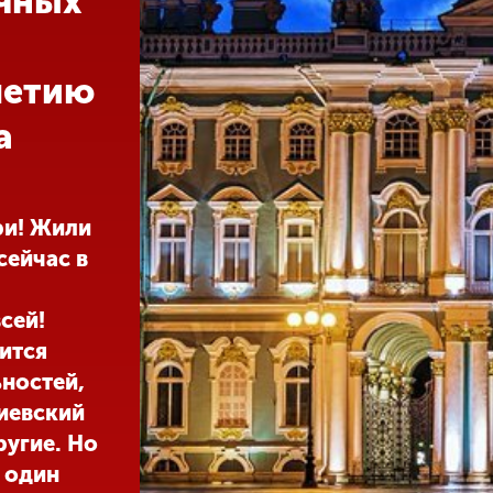
чных
летию
а
ри! Жили
сейчас в
сей!
ится
ностей,
киевский
ругие. Но
 один