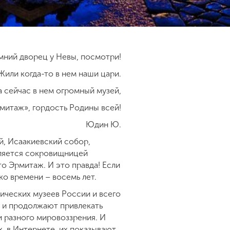
мний дворец у Невы, посмотри!
Жили когда-то в нем наши цари.
а сейчас в нем огромный музей,
митаж», гордость Родины всей!
Юдин Ю.
й, Исаакиевский собор,
вляется сокровищницей
то Эрмитаж. И это правда! Если
ко времени – восемь лет.
ических музеев России и всего
и и продолжают привлекать
и разного мировоззрения. И
, в Интернете, их показывают