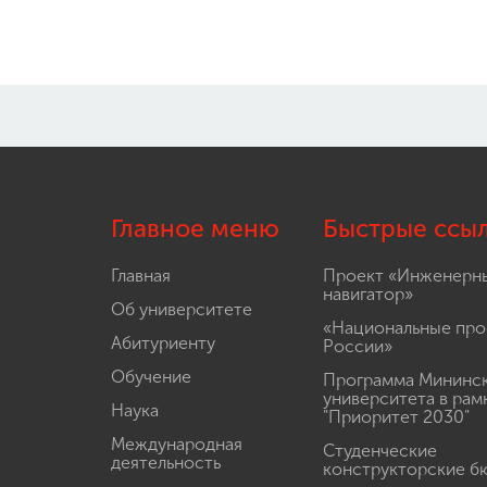
Главное меню
Быстрые ссы
Главная
Проект «Инженерн
навигатор»
Об университете
«Национальные про
Абитуриенту
России»
Обучение
Программа Мининс
университета в рам
Наука
"Приоритет 2030"
Международная
Студенческие
деятельность
конструкторские б