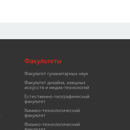
Факультеты
Факультет гуманитарных наук
Факультет дизайна, изящных
.
искусств и медиа-технологий
Естественно-географический
факультет
Химико-технологический
.
факультет
Физико-технологический
факультет