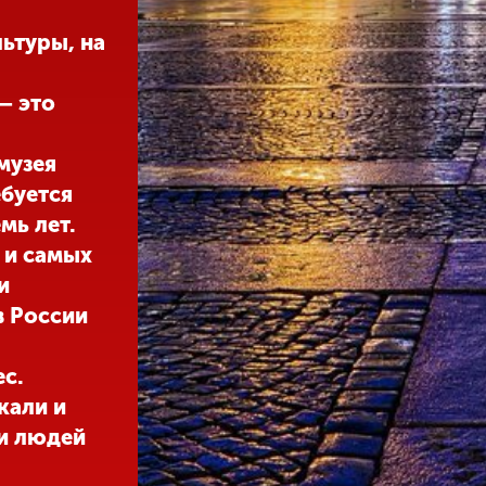
ьтуры, на
– это
музея
ебуется
мь лет.
 и самых
и
в России
с.
кали и
и людей