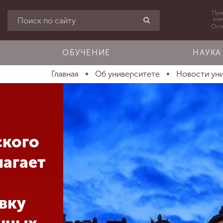
При
ко
Осн
ОБУЧЕНИЕ
НАУКА
Главная
Об университете
Новости ун
ского
лагает
вку