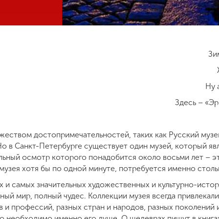
Зи
Ну 
Здесь – «Эр
жеством достопримечательностей, таких как Русский музе
 Но в Санкт-Петербурге существует один музей, который я
ельный осмотр которого понадобится около восьми лет – э
музея хотя бы по одной минуте, потребуется именно столь
х и самых значительных художественных и культурно-истор
ный мир, полный чудес. Коллекции музея всегда привлекал
 и профессий, разных стран и народов, разных поколений 
о необходимо именно его душе. О шедеврах пишут в книгах