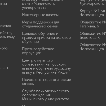
ятий
центр Мининского
Луначарского,
университета
Корпус №7: ул.
Инженерные классы
Челюскинцев, 
Меры поддержки для
Общежитие № 1
вления
студенческих семей
Гагарина, 6
ройству
Целевое обучение и
Общежитие № 2
иальному
правила приема на целевое
Бекетова, 6
обучение
Общежитие № 3
ного
Противодействие
Челюскинцев, 
коррупции
Центр открытого
образования на русском
еда +
языке и обучения русскому
языку в Республике Индия
Психолого-педагогические
классы
Служба психологического
сопровождения
Мининского университета