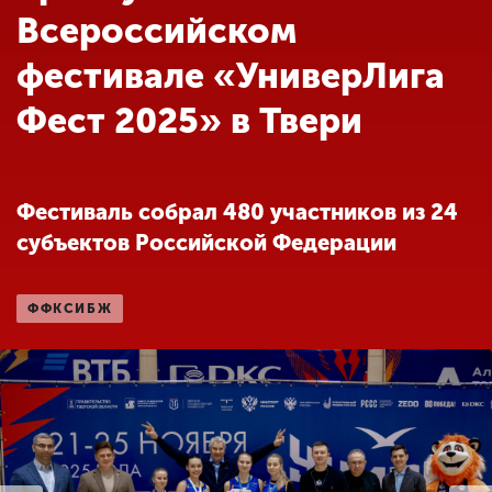
Обучение
Всероссийском
фестивале «УниверЛига
Наука
Фест 2025» в Твери
Международная
деятельность
Фестиваль собрал 480 участников из 24
субъектов Российской Федерации
Другие виды
деятельности
ФФКСИБЖ
Студенческая жизнь
Сведения об
образовательной
организации