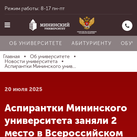
Режим работы: 8-17 пн-пт
ОБ УНИВЕРСИТЕТЕ
АБИТУРИЕНТУ
ОБУЧ
Главная
Об университете
Новости университета
Аспирантки Мининского унив...
Главная
20 июля 2025
Об университете
Аспирантки Мининского
Абитуриенту
университета заняли 2
место в Всероссийском