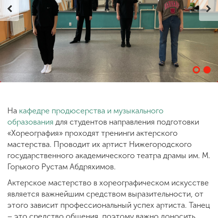
ENG
SPN
CHI
Приемная
комиссия
+7 (831) 262-26-20
На
кафедре продюсерства и музыкального
образования
для студентов направления подготовки
«Хореография» проходят тренинги актерского
мастерства. Проводит их артист Нижегородского
государственного академического театра драмы им. М.
Горького Рустам Абдряхимов.
Актерское мастерство в хореографическом искусстве
является важнейшим средством выразительности, от
этого зависит профессиональный успех артиста. Танец
– это средство общения, поэтому важно доносить