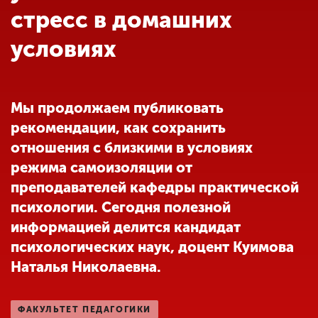
Обучение
стресс в домашних
условиях
Наука
Международная
Мы продолжаем публиковать
деятельность
рекомендации, как сохранить
отношения с близкими в условиях
Другие виды
режима самоизоляции от
деятельности
преподавателей кафедры практической
психологии. Сегодня полезной
информацией делится кандидат
Студенческая жизнь
психологических наук, доцент Куимова
Наталья Николаевна.
Сведения об
образовательной
организации
ФАКУЛЬТЕТ ПЕДАГОГИКИ