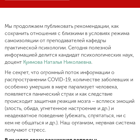
ENG
SPN
CHI
Мы продолжаем публиковать рекомендации, как
сохранить отношения с близкими в условиях режима
самоизоляции от преподавателей кафедры
практической психологии. Сегодня полезной
Приемная
информацией делится кандидат психологических наук,
комиссия
доцент
Куимова Наталья Николаевна
.
+7 (831) 262-26-20
Не секрет, что огромный поток информации о
распространении COVID-19, количестве заболевших и
особенно умерших в мире парализует человека,
появляется панический страх и как следствие
происходит защитная реакция мозга – всплеск эмоций
(злость, обида, угнетенное настроение и др.) и
неадекватное поведение (убежать, спрятаться, ни с
кем не общаться и др.). Наш организм, нервная система
получают стресс.