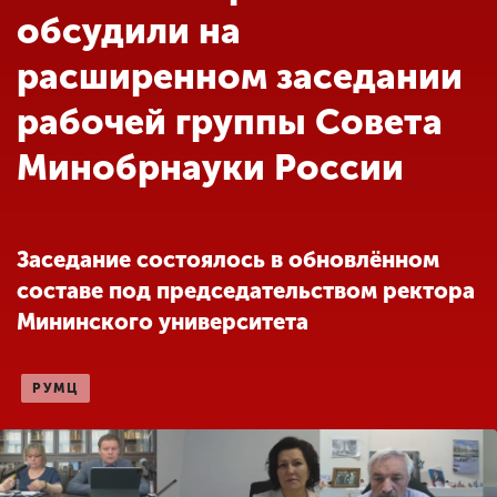
Обучение
обсудили на
расширенном заседании
Наука
рабочей группы Совета
Минобрнауки России
Международная
деятельность
Заседание состоялось в обновлённом
Другие виды
деятельности
составе под председательством ректора
Мининского университета
Студенческая жизнь
РУМЦ
Сведения об
образовательной
организации